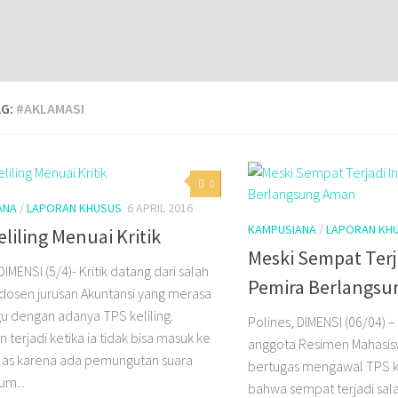
AG:
#AKLAMASI
0
ANA
/
LAPORAN KHUSUS
6 APRIL 2016
KAMPUSIANA
/
LAPORAN KH
liling Menuai Kritik
Meski Sempat Terj
DIMENSI (5/4)- Kritik datang dari salah
Pemira Berlangs
dosen jurusan Akuntansi yang merasa
u dengan adanya TPS keliling.
Polines, DIMENSI (06/04) 
terjadi ketika ia tidak bisa masuk ke
anggota Resimen Mahasis
las karena ada pemungutan suara
bertugas mengawal TPS ke
um...
bahwa sempat terjadi sal