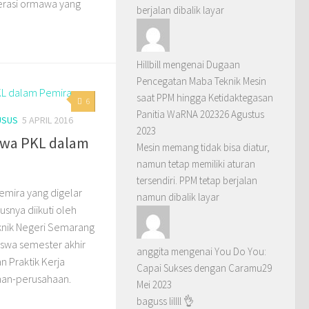
rasi ormawa yang
berjalan dibalik layar
Hillbill
mengenai
Dugaan
Pencegatan Maba Teknik Mesin
saat PPM hingga Ketidaktegasan
6
Panitia WaRNA 2023
26 Agustus
USUS
5 APRIL 2016
2023
swa PKL dalam
Mesin memang tidak bisa diatur,
namun tetap memiliki aturan
tersendiri. PPM tetap berjalan
Pemira yang digelar
namun dibalik layar
usnya diikuti oleh
knik Negeri Semarang
iswa semester akhir
anggita
mengenai
You Do You:
 Praktik Kerja
Capai Sukses dengan Caramu
29
han-perusahaan.
Mei 2023
baguss lillll 👌