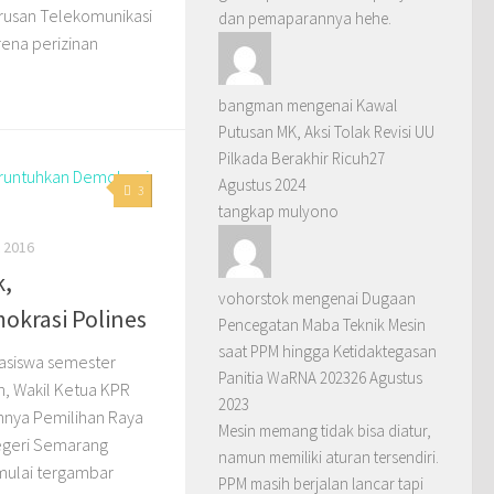
urusan Telekomunikasi
dan pemaparannya hehe.
rena perizinan
bangman
mengenai
Kawal
Putusan MK, Aksi Tolak Revisi UU
Pilkada Berakhir Ricuh
27
Agustus 2024
3
tangkap mulyono
L 2016
k,
vohorstok
mengenai
Dugaan
krasi Polines
Pencegatan Maba Teknik Mesin
saat PPM hingga Ketidaktegasan
hasiswa semester
Panitia WaRNA 2023
26 Agustus
n, Wakil Ketua KPR
2023
nnya Pemilihan Raya
Mesin memang tidak bisa diatur,
Negeri Semarang
namun memiliki aturan tersendiri.
 mulai tergambar
PPM masih berjalan lancar tapi