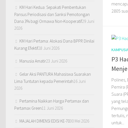
mencapai
KM Hari Kedua: Sepakati Pembentukan
2805 suar
Pansus Periodisasi dan Sanksi Pemotongan
Dana 3% bagi Ormawa Non-Kooperatif
29 Juni
2026
KM Hari Pertama: Alokasi Dana BPPR Dinilai
Kurang Efektif
28 Juni 2026
KAMPUSI
P3 Ha
Manusia Amatir
23 Juni 2026
Menje
Gelar Aksi PANTURA Mahasiswa Suarakan
Polines, 
Lima Tuntutan kepada Pemerintah
16 Juni
Pemira 
2026
Suara (P
yang tel
Pertamina Naikkan Harga Pertamax dan
Pemungut
Pertamax Green
11 Juni 2026
tertulis
MAJALAH DIMENSI EDISI KE-70
30 Mei 2026
untuk...