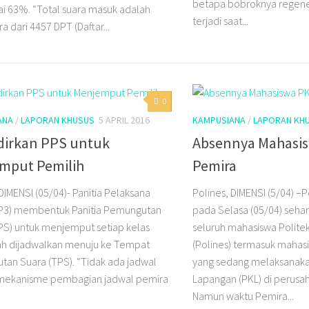
betapa bobroknya regene
 63%. “Total suara masuk adalah
terjadi saat...
a dari 4457 DPT (Daftar...
0
ANA
/
LAPORAN KHUSUS
5 APRIL 2016
KAMPUSIANA
/
LAPORAN KH
dirkan PPS untuk
Absennya Mahasi
mput Pemilih
Pemira
DIMENSI (05/04)- Panitia Pelaksana
Polines, DIMENSI (5/04) –
(P3) membentuk Panitia Pemungutan
pada Selasa (05/04) sehar
PS) untuk menjemput setiap kelas
seluruh mahasiswa Polite
ah dijadwalkan menuju ke Tempat
(Polines) termasuk mahas
an Suara (TPS). “Tidak ada jadwal
yang sedang melaksanakan
, mekanisme pembagian jadwal pemira
Lapangan (PKL) di perusa
Namun waktu Pemira...