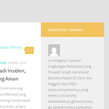
KOMENTAR TERBARU
1
uv
mengenai
Ciptakan
USUS
6 APRIL 2016
Lingkungan Mahasiswa yang
adi Insiden,
Proaktif, Solutif, dan Inklusif
ung Aman
Bersama Paslon 01: Kevin dan
Angga
13 April 2025
– Salah seorang
kalau soal prokernya yang
wa (Menwa) yang
lentera scholarship
liling menjelaskan
mekanismenya gimana yaaaa,
ah paham antara
ga sempet nonton kampanye