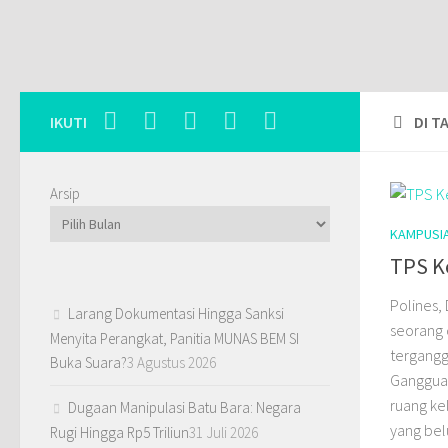
IKUTI
DI T
Arsip
KAMPUSI
TPS Ke
Polines, 
Larang Dokumentasi Hingga Sanksi
seorang 
Menyita Perangkat, Panitia MUNAS BEM SI
tergangg
Buka Suara?
3 Agustus 2026
Gangguan 
ruang ke
Dugaan Manipulasi Batu Bara: Negara
yang bel
Rugi Hingga Rp5 Triliun
31 Juli 2026