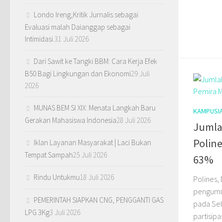
Londo Ireng,Kritik Jurnalis sebagai
Evaluasi malah Daianggap sebagai
Intimidasi.
31 Juli 2026
Dari Sawit ke Tangki BBM: Cara Kerja Efek
B50 Bagi Lingkungan dan Ekonomi
29 Juli
2026
MUNAS BEM SI XIX: Menata Langkah Baru
KAMPUSI
Gerakan Mahasiswa Indonesia
28 Juli 2026
Jumla
Polin
Iklan Layanan Masyarakat | Laci Bukan
Tempat Sampah
25 Juli 2026
63%
Rindu Untukmu
18 Juli 2026
Polines,
pengumu
PEMERINTAH SIAPKAN CNG, PENGGANTI GAS
pada Sel
LPG 3Kg
3 Juli 2026
partisip