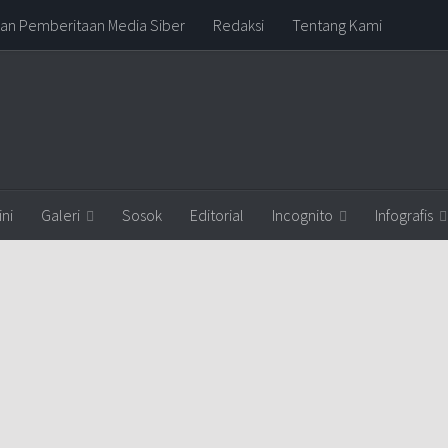
n Pemberitaan Media Siber
Redaksi
Tentang Kami
ni
Galeri
Sosok
Editorial
Incognito
Infografis