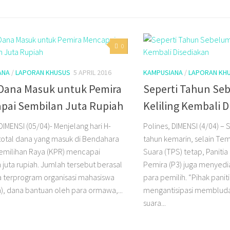
0
ANA
/
LAPORAN KHUSUS
5 APRIL 2016
KAMPUSIANA
/
LAPORAN KH
 Dana Masuk untuk Pemira
Seperti Tahun Se
pai Sembilan Juta Rupiah
Keliling Kembali 
DIMENSI (05/04)- Menjelang hari H-
Polines, DIMENSI (4/04) –
total dana yang masuk di Bendahara
tahun kemarin, selain T
emilihan Raya (KPR) mencapai
Suara (TPS) tetap, Paniti
 juta rupiah. Jumlah tersebut berasal
Pemira (P3) juga menyedia
a terprogram organisasi mahasiswa
para pemilih. “Pihak panit
, dana bantuan oleh para ormawa,...
mengantisipasi membluda
suara...