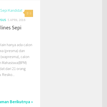
0
USUS
5 APRIL 2016
lines Sepi
elain hanya ada calon
wa (presma) dan
 (wapresma), calon
n Mahasiswa(BPM)
at dari 21 orang
. Resiko...
aman Berikutnya »