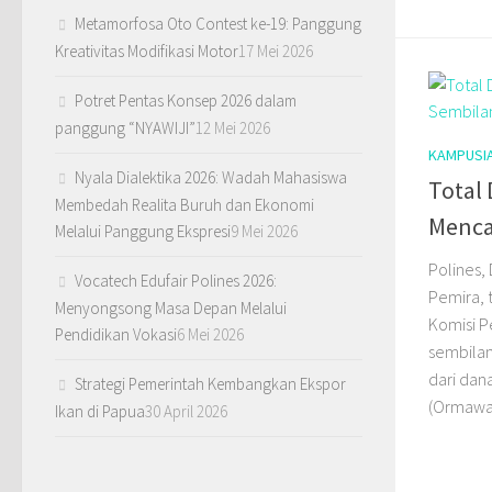
Metamorfosa Oto Contest ke-19: Panggung
Kreativitas Modifikasi Motor
17 Mei 2026
Potret Pentas Konsep 2026 dalam
panggung “NYAWIJI”
12 Mei 2026
KAMPUSI
Nyala Dialektika 2026: Wadah Mahasiswa
Total
Membedah Realita Buruh dan Ekonomi
Menca
Melalui Panggung Ekspresi
9 Mei 2026
Polines, 
Vocatech Edufair Polines 2026:
Pemira, 
Menyongsong Masa Depan Melalui
Komisi P
Pendidikan Vokasi
6 Mei 2026
sembilan
dari dan
Strategi Pemerintah Kembangkan Ekspor
(Ormawa)
Ikan di Papua
30 April 2026