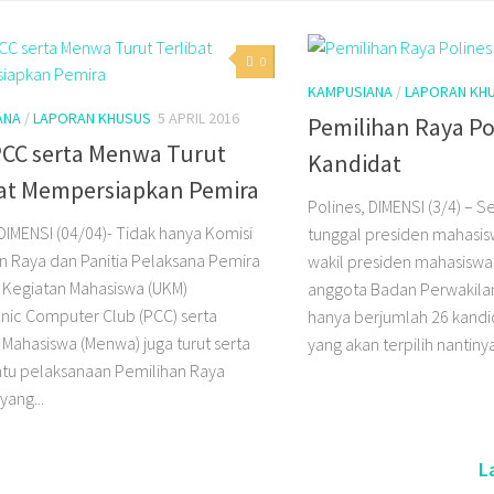
0
KAMPUSIANA
/
LAPORAN KH
ANA
/
LAPORAN KHUSUS
5 APRIL 2016
Pemilihan Raya Po
CC serta Menwa Turut
Kandidat
bat Mempersiapkan Pemira
Polines, DIMENSI (3/4) – S
 DIMENSI (04/04)- Tidak hanya Komisi
tunggal presiden mahasis
n Raya dan Panitia Pelaksana Pemira
wakil presiden mahasiswa
it Kegiatan Mahasiswa (UKM)
anggota Badan Perwakila
nic Computer Club (PCC) serta
hanya berjumlah 26 kandid
Mahasiswa (Menwa) juga turut serta
yang akan terpilih nantinya
u pelaksanaan Pemilihan Raya
yang...
L