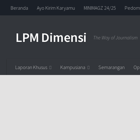
Beranda
Ayo Kirim Karyamu
MINIMAGZ 24/25
Pedoma
Skip to content
LPM Dimensi
The Way of Journalism
Laporan Khusus
Kampusiana
Semarangan
Opi