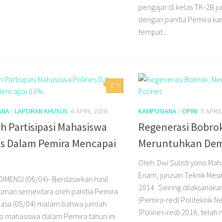
pengajar di kelas TK-2B j
dengan panitia Pemira ka
tempat....
5
ANA
/
LAPORAN KHUSUS
6 APRIL 2016
KAMPUSIANA
/
OPINI
5 APRI
h Partisipasi Mahasiswa
Regenerasi Bobro
es Dalam Pemira Mencapai
Meruntuhkan Demo
Oleh: Dwi Sulistryono Ma
Enam, jurusan Teknik Mesi
 DIMENSI (06/04)- Berdasarkan hasil
2014 Seiring dilaksanaka
man sementara oleh panitia Pemira
(Pemira-red) Politeknik 
asa (05/04) malam bahwa jumlah
(Polines-red) 2016, telah
asi mahasiswa dalam Pemira tahun ini