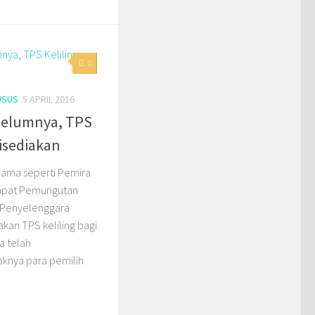
0
USUS
5 APRIL 2016
belumnya, TPS
Disediakan
 Sama seperti Pemira
empat Pemungutan
a Penyelenggara
kan TPS keliling bagi
ia telah
knya para pemilih