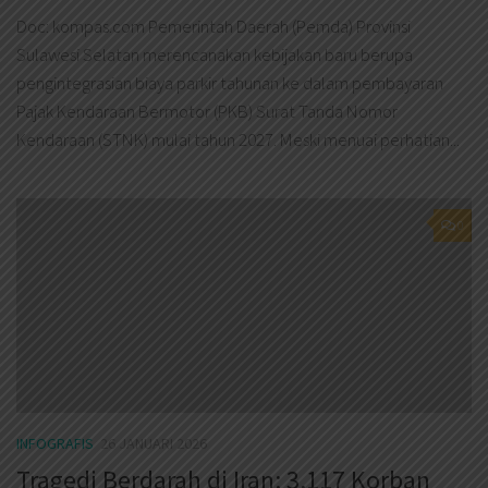
Doc: kompas.com Pemerintah Daerah (Pemda) Provinsi
Sulawesi Selatan merencanakan kebijakan baru berupa
pengintegrasian biaya parkir tahunan ke dalam pembayaran
Pajak Kendaraan Bermotor (PKB) Surat Tanda Nomor
Kendaraan (STNK) mulai tahun 2027. Meski menuai perhatian...
0
INFOGRAFIS
26 JANUARI 2026
Tragedi Berdarah di Iran: 3.117 Korban