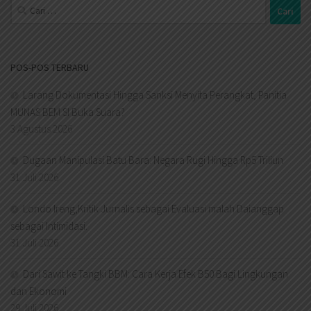
Cari
untuk:
POS-POS TERBARU
Larang Dokumentasi Hingga Sanksi Menyita Perangkat, Panitia
MUNAS BEM SI Buka Suara?
3 Agustus 2026
Dugaan Manipulasi Batu Bara: Negara Rugi Hingga Rp5 Triliun
31 Juli 2026
Londo Ireng,Kritik Jurnalis sebagai Evaluasi malah Daianggap
sebagai Intimidasi.
31 Juli 2026
Dari Sawit ke Tangki BBM: Cara Kerja Efek B50 Bagi Lingkungan
dan Ekonomi
29 Juli 2026