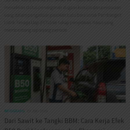
menaikkan status penanganan dugaan korupsi dan pencucian
uang dalam pengadaan pasokan batu bara untuk Pembangkit
Listrik Tenaga Uap (PLTU) ke tahap penyidikan. Kasus yang
membentang sepanjang periode...
0
INFOGRAFIS
29 JULI 2026
Dari Sawit ke Tangki BBM: Cara Kerja Efek