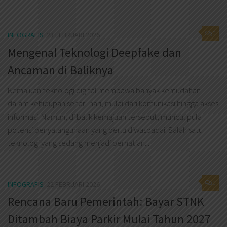
0
INFOGRAFIS
23 FEBRUARI 2026
Mengenal Teknologi Deepfake dan
Ancaman di Baliknya
Kemajuan teknologi digital membawa banyak kemudahan
dalam kehidupan sehari-hari, mulai dari komunikasi hingga akses
informasi. Namun, di balik kemajuan tersebut, muncul pula
potensi penyalahgunaan yang perlu diwaspadai. Salah satu
teknologi yang sedang menjadi perhatian...
0
INFOGRAFIS
22 FEBRUARI 2026
Rencana Baru Pemerintah: Bayar STNK
Ditambah Biaya Parkir Mulai Tahun 2027