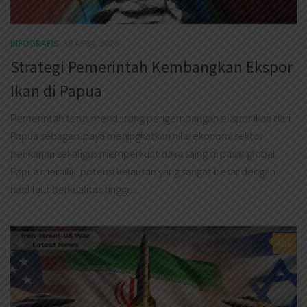
INFOGRAFIS
30 APRIL 2026
Strategi Pemerintah Kembangkan Ekspor
Ikan di Papua
Pemerintah terus mendorong pengembangan ekspor ikan dari
Papua sebagai upaya meningkatkan nilai ekonomi sektor
perikanan sekaligus memperkuat daya saing di pasar global.
Papua memiliki potensi kelautan yang sangat besar dengan
hasil laut berkualitas tinggi,...
0