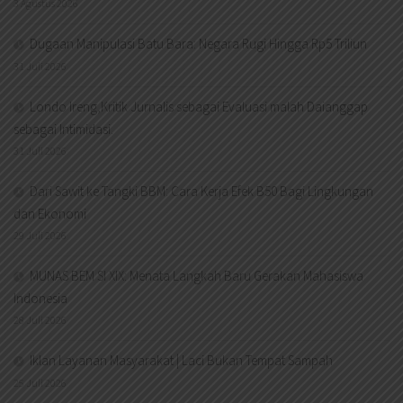
3 Agustus 2026
Dugaan Manipulasi Batu Bara: Negara Rugi Hingga Rp5 Triliun
31 Juli 2026
Londo Ireng,Kritik Jurnalis sebagai Evaluasi malah Daianggap
sebagai Intimidasi.
31 Juli 2026
Dari Sawit ke Tangki BBM: Cara Kerja Efek B50 Bagi Lingkungan
dan Ekonomi
29 Juli 2026
MUNAS BEM SI XIX: Menata Langkah Baru Gerakan Mahasiswa
Indonesia
28 Juli 2026
Iklan Layanan Masyarakat | Laci Bukan Tempat Sampah
25 Juli 2026