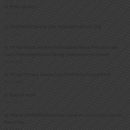
Rindu Untukmu
18 Juli 2026
PEMERINTAH SIAPKAN CNG, PENGGANTI GAS LPG 3Kg
3 Juli 2026
KM Hari Kedua: Sepakati Pembentukan Pansus Periodisasi dan
Sanksi Pemotongan Dana 3% bagi Ormawa Non-Kooperatif
29 Juni 2026
KM Hari Pertama: Alokasi Dana BPPR Dinilai Kurang Efektif
28 Juni 2026
Manusia Amatir
23 Juni 2026
Gelar Aksi PANTURA Mahasiswa Suarakan Lima Tuntutan kepada
Pemerintah
16 Juni 2026