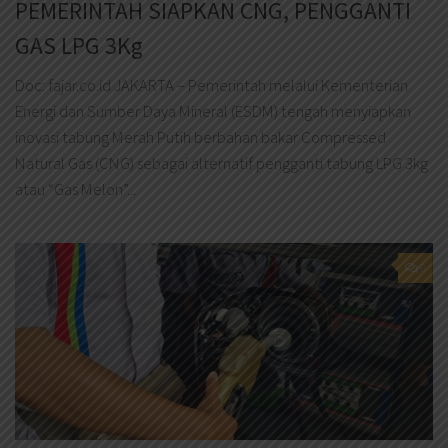
PEMERINTAH SIAPKAN CNG, PENGGANTI
GAS LPG 3Kg
Doc: fajar.co.id JAKARTA – Pemerintah melalui Kementerian
Energi dan Sumber Daya Mineral (ESDM) tengah menyiapkan
inovasi tabung Merah Putih berbahan bakar Compressed
Natural Gas (CNG) sebagai alternatif pengganti tabung LPG 3kg
atau “Gas Melon”...
0