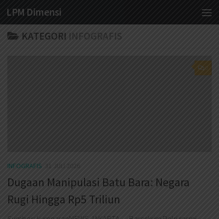
LPM Dimensi
Skip to content
KATEGORI
INFOGRAFIS
0
INFOGRAFIS
31 JULI 2026
Dugaan Manipulasi Batu Bara: Negara
Rugi Hingga Rp5 Triliun
Sumber: kumparanNEWS JAKARTA — Bareskrim Polri resmi