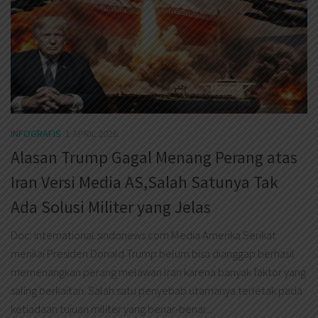
INFOGRAFIS
1 APRIL 2026
Alasan Trump Gagal Menang Perang atas
Iran Versi Media AS,Salah Satunya Tak
Ada Solusi Militer yang Jelas
Doc: international.sindonews.com Media Amerika Serikat
menilai Presiden Donald Trump belum bisa dianggap berhasil
memenangkan perang melawan Iran karena banyak faktor yang
saling berkaitan. Salah satu penyebab utamanya terletak pada
ketiadaan tujuan militer yang benar-benar...