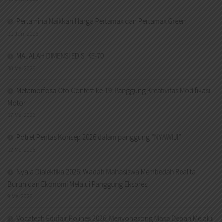
Pertamina Naikkan Harga Pertamax dan Pertamax Green
11 Juni 2026
MAJALAH DIMENSI EDISI KE-70
30 Mei 2026
Metamorfosa Oto Contest ke-19: Panggung Kreativitas Modifikasi
Motor
17 Mei 2026
Potret Pentas Konsep 2026 dalam panggung “NYAWIJI”
12 Mei 2026
Nyala Dialektika 2026: Wadah Mahasiswa Membedah Realita
Buruh dan Ekonomi Melalui Panggung Ekspresi
9 Mei 2026
Vocatech Edufair Polines 2026: Menyongsong Masa Depan Melalui