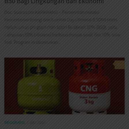
B50 Bagi Lingkungan dan Ekonomi
Doc: Suara.com KARAWANG – Pemerintah melalui
Kementerian Energi dan Sumber Daya Mineral (ESDM) resmi
meluncurkan program mandatori Biodiesel 50% (B50), yaitu
campuran 50% biodiesel berbasis minyak sawit dan 50% solar
fosil. Program ini diluncurkan...
0
INFOGRAFIS
3 JULI 2026