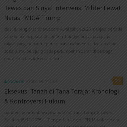
Tewas dan Sinyal Intervensi Militer Lewat
Narasi ‘MIGA’ Trump
doc: sulteng.antaranews.com Awal tahun 2026 menjadi periode
yang kelam bagi sejarah modern Iran. Gelombang aspirasi
rakyat yang menuntut perubahan fundamental dan keadilan
sosial justru berujung pada pertumpahan darah di berbagai
pusat kota besar. Berdasarkan...
0
INFOGRAFIS
22 DESEMBER 2025
Eksekusi Tanah di Tana Toraja: Kronologi
& Kontroversi Hukum
sumber: radarsurabaya.jawapos.com Tana Toraja, Sulawesi
Selatan, (5/12/2025) — Pengadilan Negeri (PN) Makale secara