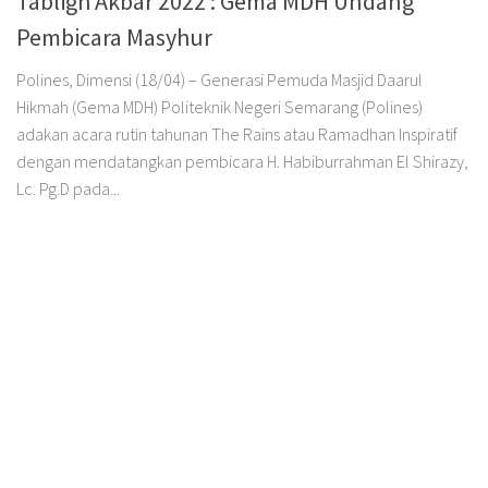
Tabligh Akbar 2022 : Gema MDH Undang
Pembicara Masyhur
Polines, Dimensi (18/04) – Generasi Pemuda Masjid Daarul
Hikmah (Gema MDH) Politeknik Negeri Semarang (Polines)
adakan acara rutin tahunan The Rains atau Ramadhan Inspiratif
dengan mendatangkan pembicara H. Habiburrahman El Shirazy,
Lc. Pg.D pada...