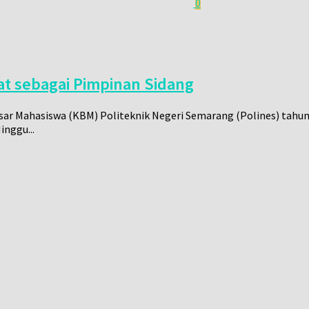
0
t sebagai Pimpinan Sidang
esar Mahasiswa (KBM) Politeknik Negeri Semarang (Polines) tahu
inggu...