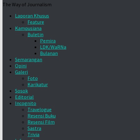
The Way of Journalism
Laporan Khusus
Feature
Kampusiana
Buletin
Pemira
LDK/WaRNa
Bulanan
Semarangan
Opini
Galeri
Foto
Karikatur
Sosok
Editorial
Incognito
Travelogue
Resensi Buku
Resensi Film
Sastra
Trivia