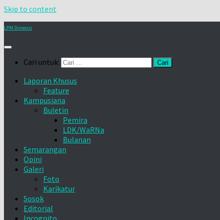
Skip to content
LPM Dimensi
Cari untuk:
Laporan Khusus
Feature
Kampusiana
Buletin
Pemira
LDK/WaRNa
Bulanan
Semarangan
Opini
Galeri
Foto
Karikatur
Sosok
Editorial
Incognito