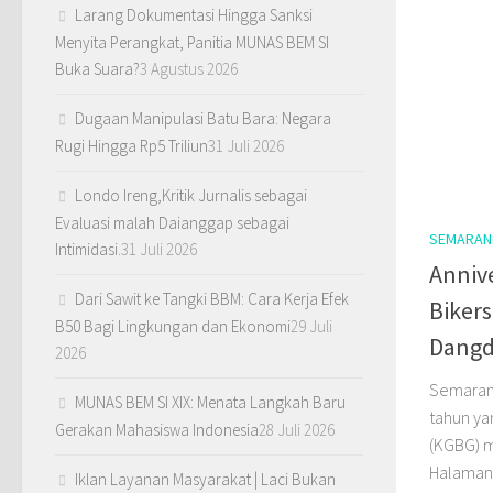
Larang Dokumentasi Hingga Sanksi
Menyita Perangkat, Panitia MUNAS BEM SI
Buka Suara?
3 Agustus 2026
Dugaan Manipulasi Batu Bara: Negara
Rugi Hingga Rp5 Triliun
31 Juli 2026
Londo Ireng,Kritik Jurnalis sebagai
Evaluasi malah Daianggap sebagai
SEMARAN
Intimidasi.
31 Juli 2026
Anniv
Dari Sawit ke Tangki BBM: Cara Kerja Efek
Bikers
B50 Bagi Lingkungan dan Ekonomi
29 Juli
Dangd
2026
Semarang
MUNAS BEM SI XIX: Menata Langkah Baru
tahun ya
Gerakan Mahasiswa Indonesia
28 Juli 2026
(KGBG) m
Halaman
Iklan Layanan Masyarakat | Laci Bukan