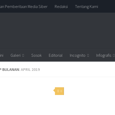
n Pemberitaan Media Siber
Redaksi
Tentang Kami
ni
Galeri
Sosok
Editorial
Incognito
Infografis
P BULANAN:
APRIL 2019
0