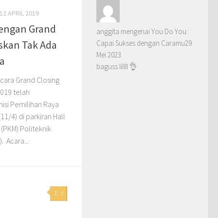
12 APRIL 2019
engan Grand
anggita
mengenai
You Do You:
skan Tak Ada
Capai Sukses dengan Caramu
29
Mei 2023
a
baguss lillll 👌
Acara Grand Closing
2019 telah
isi Pemilihan Raya
1/4) di parkiran Hall
(PKM) Politeknik
. Acara...
0