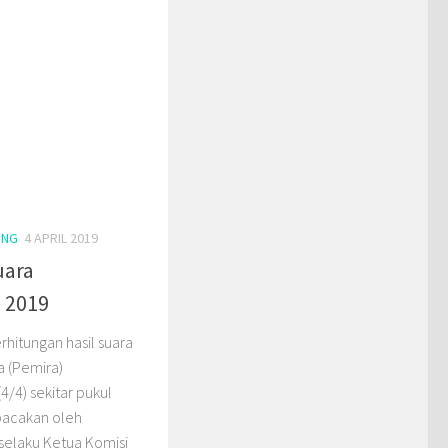
ING
4 APRIL 2019
uara
 2019
erhitungan hasil suara
 (Pemira)
4/4) sekitar pukul
ibacakan oleh
 selaku Ketua Komisi