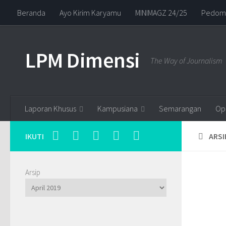
Beranda
Ayo Kirim Karyamu
MINIMAGZ 24/25
Pedoma
Skip to content
LPM Dimensi
The Way of Journalism
Laporan Khusus
Kampusiana
Semarangan
Opi
IKUTI
ARSI
Arsip