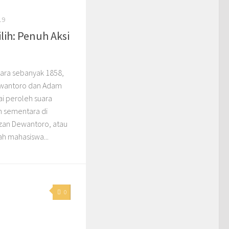
19
lih: Penuh Aksi
ara sebanyak 1858,
ewantoro dan Adam
ai peroleh suara
n sementara di
uzan Dewantoro, atau
ah mahasiswa...
0