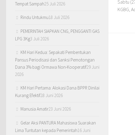
Sabtu (2
Tempat Sampah
25 Juli 2026
KGBG, Ad
Rindu Untukmu
18 Juli 2026
PEMERINTAH SIAPKAN CNG, PENGGANTI GAS
LPG 3Kg
3 Juli 2026
KM Hari Kedua: Sepakati Pembentukan
Pansus Periodisasi dan Sanksi Pemotongan
Dana 3% bagi Ormawa Non-Kooperatif
29 Juni
2026
KM Hari Pertama: Alokasi Dana BPPR Dinilai
Kurang Efektif
28 Juni 2026
Manusia Amatir
23 Juni 2026
Gelar Aksi PANTURA Mahasiswa Suarakan
Lima Tuntutan kepada Pemerintah
16 Juni