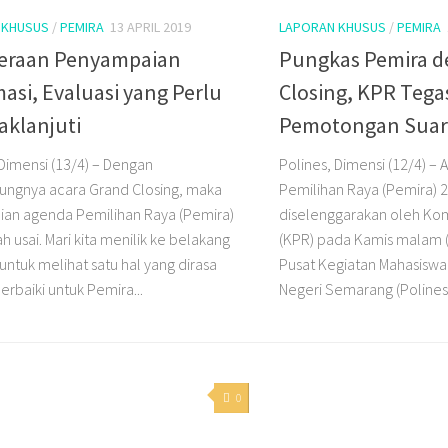
 KHUSUS
/
PEMIRA
13 APRIL 2019
LAPORAN KHUSUS
/
PEMIRA
eraan Penyampaian
Pungkas Pemira d
asi, Evaluasi yang Perlu
Closing, KPR Tega
aklanjuti
Pemotongan Suar
 Dimensi (13/4) – Dengan
Polines, Dimensi (12/4) – 
ungnya acara Grand Closing, maka
Pemilihan Raya (Pemira) 
ian agenda Pemilihan Raya (Pemira)
diselenggarakan oleh Kom
h usai. Mari kita menilik ke belakang
(KPR) pada Kamis malam (1
untuk melihat satu hal yang dirasa
Pusat Kegiatan Mahasiswa 
erbaiki untuk Pemira...
Negeri Semarang (Polines)
0