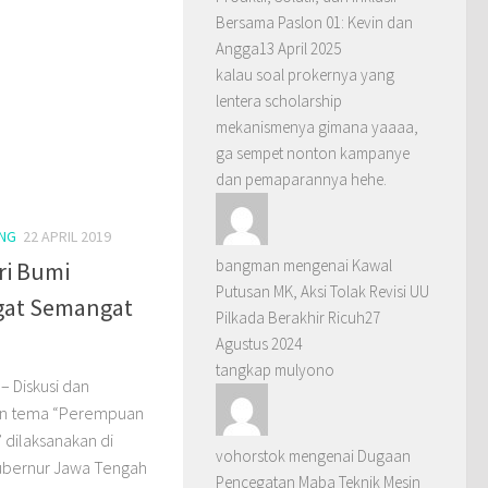
Bersama Paslon 01: Kevin dan
Angga
13 April 2025
kalau soal prokernya yang
lentera scholarship
mekanismenya gimana yaaaa,
ga sempet nonton kampanye
dan pemaparannya hehe.
NG
22 APRIL 2019
bangman
mengenai
Kawal
ri Bumi
Putusan MK, Aksi Tolak Revisi UU
gat Semangat
Pilkada Berakhir Ricuh
27
Agustus 2024
tangkap mulyono
– Diskusi dan
an tema “Perempuan
dilaksanakan di
vohorstok
mengenai
Dugaan
ubernur Jawa Tengah
Pencegatan Maba Teknik Mesin