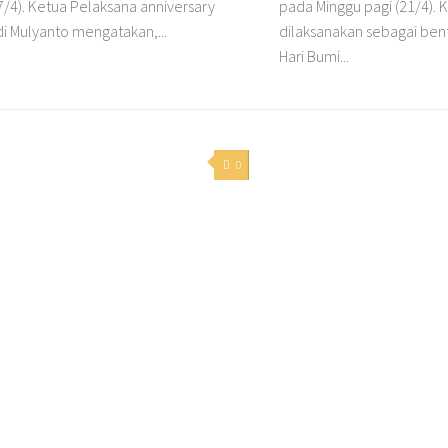
7/4). Ketua Pelaksana anniversary
pada Minggu pagi (21/4). K
i Mulyanto mengatakan,...
dilaksanakan sebagai be
Hari Bumi...
0