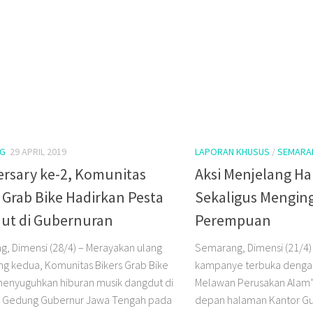
G
29 APRIL 2019
LAPORAN KHUSUS
/
SEMARA
ersary ke-2, Komunitas
Aksi Menjelang Ha
 Grab Bike Hadirkan Pesta
Sekaligus Mengin
ut di Gubernuran
Perempuan
, Dimensi (28/4) – Merayakan ulang
Semarang, Dimensi (21/4) 
ng kedua, Komunitas Bikers Grab Bike
kampanye terbuka deng
enyuguhkan hiburan musik dangdut di
Melawan Perusakan Alam” 
 Gedung Gubernur Jawa Tengah pada
depan halaman Kantor G