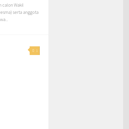
 calon Wakil
resma) serta anggota
wa...
1