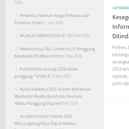
2026
LAPORAN
Pertamina Naikkan Harga Pertamax dan
Keseg
Pertamax Green
11 Juni 2026
Inform
Ditind
MAJALAH DIMENSI EDISI KE-70
30 Mei 2026
Polines,
Metamorfosa Oto Contest ke-19: Panggung
berlangs
Kreativitas Modifikasi Motor
17 Mei 2026
serangka
2019 tela
Potret Pentas Konsep 2026 dalam
sejenak, 
panggung “NYAWIJI”
12 Mei 2026
perlu dip
Nyala Dialektika 2026: Wadah Mahasiswa
Membedah Realita Buruh dan Ekonomi
Melalui Panggung Ekspresi
9 Mei 2026
Vocatech Edufair Polines 2026:
Menyongsong Masa Depan Melalui