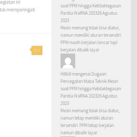
egiatan ini
saat PPM hingga Ketidaktegasan
ntuk memperingati
Panitia WaRNA 2023
26 Agustus
2023
Mesin memang tidak bisa diatur,
namun memiliki aturan tersendiri.
PPM masih berjalan lancar tapi
berjalan dibalik layar
0
Hillbill
mengenai
Dugaan
Pencegatan Maba Teknik Mesin
saat PPM hingga Ketidaktegasan
Panitia WaRNA 2023
26 Agustus
2023
Mesin memang tidak bisa diatur,
namun tetap memiliki aturan
tersendiri. PPM tetap berjalan
namun dibalik layar