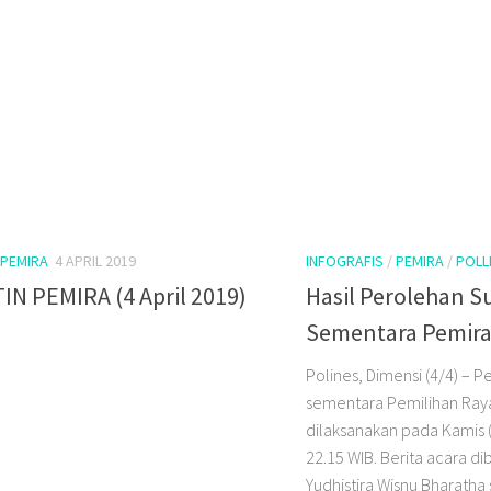
PEMIRA
4 APRIL 2019
INFOGRAFIS
/
PEMIRA
/
POLL
IN PEMIRA (4 April 2019)
Hasil Perolehan S
Sementara Pemira
Polines, Dimensi (4/4) – P
sementara Pemilihan Raya
dilaksanakan pada Kamis (
22.15 WIB. Berita acara d
Yudhistira Wisnu Bharatha