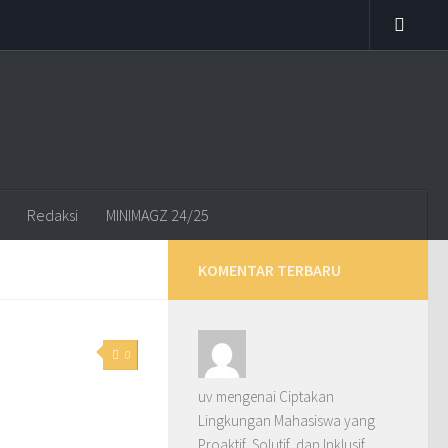
Redaksi
MINIMAGZ 24/25
KOMENTAR TERBARU
0
uv
mengenai
Ciptakan
Lingkungan Mahasiswa yang
Proaktif, Solutif, dan Inklusif