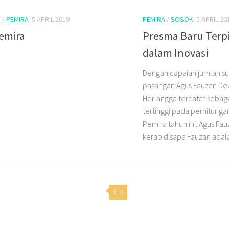
I
/
PEMIRA
5 APRIL 2019
PEMIRA
/
SOSOK
5 APRIL 20
Pemira
Presma Baru Terpi
dalam Inovasi
Dengan capaian jumlah su
pasangan Agus Fauzan D
Herlangga tercatat sebag
tertinggi pada perhitunga
Pemira tahun ini. Agus Fa
kerap disapa Fauzan adal
0