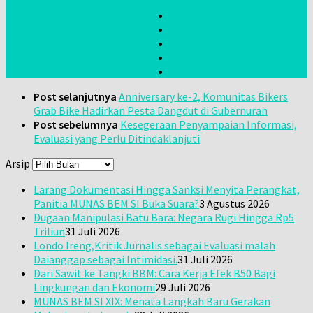
Post selanjutnya
Anniversary ke-2, Komunitas Bikers
Grab Bike Hadirkan Pesta Dangdut di Gubernuran
Post sebelumnya
Kesegeraan Penyampaian Informasi,
Evaluasi yang Perlu Ditindaklanjuti
Arsip
Larang Dokumentasi Hingga Sanksi Menyita Perangkat,
Panitia MUNAS BEM SI Buka Suara?
3 Agustus 2026
Dugaan Manipulasi Batu Bara: Negara Rugi Hingga Rp5
Triliun
31 Juli 2026
Londo Ireng,Kritik Jurnalis sebagai Evaluasi malah
Daianggap sebagai Intimidasi.
31 Juli 2026
Dari Sawit ke Tangki BBM: Cara Kerja Efek B50 Bagi
Lingkungan dan Ekonomi
29 Juli 2026
MUNAS BEM SI XIX: Menata Langkah Baru Gerakan