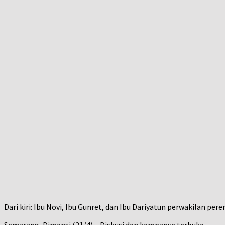
Dari kiri: Ibu Novi, Ibu Gunret, dan Ibu Dariyatun perwakilan per
Semarang, Dimensi (21/4) – Diskusi dan kampanye terbuka