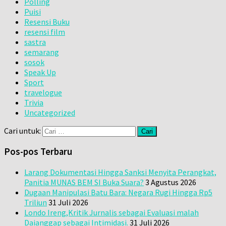
Polling
Puisi
Resensi Buku
resensi film
sastra
semarang
sosok
Speak Up
Sport
travelogue
Trivia
Uncategorized
Cari untuk:
Pos-pos Terbaru
Larang Dokumentasi Hingga Sanksi Menyita Perangkat,
Panitia MUNAS BEM SI Buka Suara?
3 Agustus 2026
Dugaan Manipulasi Batu Bara: Negara Rugi Hingga Rp5
Triliun
31 Juli 2026
Londo Ireng,Kritik Jurnalis sebagai Evaluasi malah
Daianggap sebagai Intimidasi.
31 Juli 2026