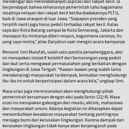
mendengar dan menindaklanjuti aspirasi dari rakyat kecil. Ia
berpendapat bahwa seharusnya pemerintah tahu bagaimana
resahnya nelayan dan rakyat kecil ketika diadakannya PLTU,
baik di Jawa ataupun di luar Jawa. “Siapapun presiden yang
terpilih nanti juga harus peduli terhadap rakyat kecil. Kalau
saya dari Kota Batang sampai ke Kota Semarang, Jakarta dan
manapun itu mintanya diberi respon, bagaimana caranya, itu
yang saya minta,” jelas Daryatun saat mengisi acara kampanye.
Menurut Umi Marufah, salah satu panitia penyelenggara, aksi
ini merupakan inisiatif kolektif dari Semarangan yang peduli
dan ikut serta mengawal permasalahan yang berkaitan dengan
lingkungan di Jawa Tengah. “Kawan-kawan yang sudah lama
mendampingi masyarakat terdampak, kemudian menghubungi
ibu-ibu ini untuk berpartisipasi dalam acara kita,” ungkap Umi.
Masa orasi juga merencanakan akan menghubungi pihak
pemerintah bersamaan dengan aksi pada Senin (22/4). Masa
orasi ini merupakan gabungan dari musisi, aktivis, mahasiswa
dan masyarakat umum. Adanya kegiatan ini diharapkan dapat
menumbuhkan kesadaran masyarakat tentang pentingnya
menjaga bumi dari kerusakan lingkungan. Karena dampak dari
kerusakan lingkungan tidak hanya akan berpengaruh pada