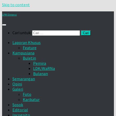
Skip to content
LPM Dimensi
Cari untuk:
Laporan Khusus
Feature
Kampusiana
Buletin
Pemira
LDK/WaRNa
Bulanan
Semarangan
Opini
Galeri
Foto
Karikatur
Sosok
Editorial
Incognito