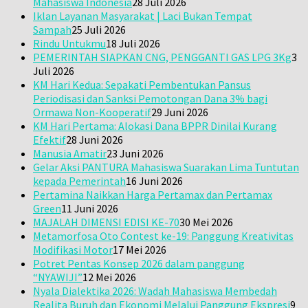
Mahasiswa Indonesia
28 Juli 2026
Iklan Layanan Masyarakat | Laci Bukan Tempat
Sampah
25 Juli 2026
Rindu Untukmu
18 Juli 2026
PEMERINTAH SIAPKAN CNG, PENGGANTI GAS LPG 3Kg
3
Juli 2026
KM Hari Kedua: Sepakati Pembentukan Pansus
Periodisasi dan Sanksi Pemotongan Dana 3% bagi
Ormawa Non-Kooperatif
29 Juni 2026
KM Hari Pertama: Alokasi Dana BPPR Dinilai Kurang
Efektif
28 Juni 2026
Manusia Amatir
23 Juni 2026
Gelar Aksi PANTURA Mahasiswa Suarakan Lima Tuntutan
kepada Pemerintah
16 Juni 2026
Pertamina Naikkan Harga Pertamax dan Pertamax
Green
11 Juni 2026
MAJALAH DIMENSI EDISI KE-70
30 Mei 2026
Metamorfosa Oto Contest ke-19: Panggung Kreativitas
Modifikasi Motor
17 Mei 2026
Potret Pentas Konsep 2026 dalam panggung
“NYAWIJI”
12 Mei 2026
Nyala Dialektika 2026: Wadah Mahasiswa Membedah
Realita Buruh dan Ekonomi Melalui Panggung Ekspresi
9