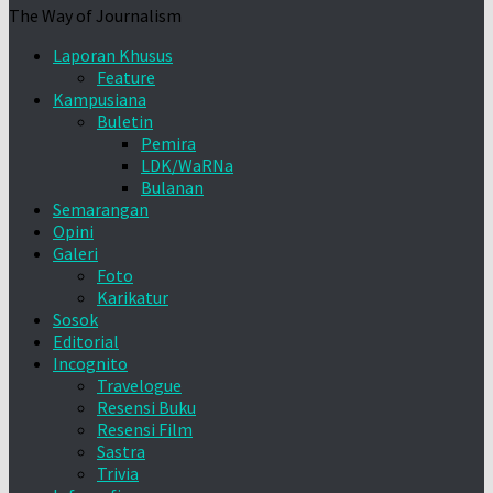
The Way of Journalism
Laporan Khusus
Feature
Kampusiana
Buletin
Pemira
LDK/WaRNa
Bulanan
Semarangan
Opini
Galeri
Foto
Karikatur
Sosok
Editorial
Incognito
Travelogue
Resensi Buku
Resensi Film
Sastra
Trivia