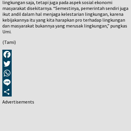
lingkungan saja, tetapi juga pada aspek sosial ekonomi
masyarakat disekitarnya. “Semestinya, pemerintah sendiri juga
ikut andil dalam hal menjaga kelestarian lingkungan, karena
kebijakannya itu yang kita harapkan pro terhadap lingkungan
dan masyarakat bukannya yang merusak lingkungan,” pungkas
Umi.
(Tami)
Facebook
Twitter
WhatsApp
Line
Share
Advertisements