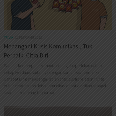
TRIVIA
20 FEBRUARI 2022
Menangani Krisis Komunikasi, Tuk
Perbaiki Citra Diri
Saat ini, kemampuan komunikasi sangat diperlukan dalam
setiap keadaan. Kaitannya dengan komunikasi, pernahkah
Sahabat Dims mendengar istilah crisis public relation? Crisis
public relation atau krisis komunikasi dapat diartikan sebagai
keadaan krisis yang terjadi pada...