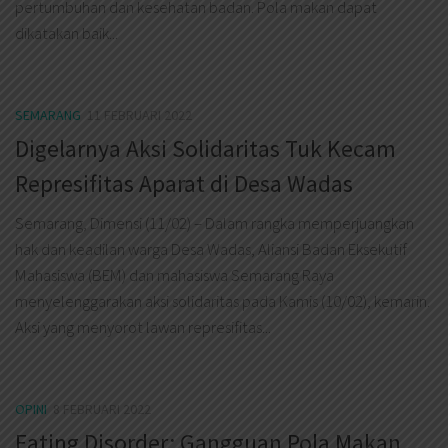
pertumbuhan dan kesehatan badan. Pola makan dapat
dikatakan baik...
SEMARANG
11 FEBRUARI 2022
Digelarnya Aksi Solidaritas Tuk Kecam
Represifitas Aparat di Desa Wadas
Semarang, Dimensi (11/02) – Dalam rangka memperjuangkan
hak dan keadilan warga Desa Wadas, Aliansi Badan Eksekutif
Mahasiswa (BEM) dan mahasiswa Semarang Raya
menyelenggarakan aksi solidaritas pada Kamis (10/02), kemarin.
Aksi yang menyorot lawan represifitas...
OPINI
8 FEBRUARI 2022
Eating Disorder: Gangguan Pola Makan