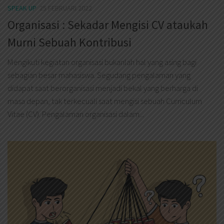
SPEAK UP
25 FEBRUARI 2022
Organisasi : Sekadar Mengisi CV ataukah
Murni Sebuah Kontribusi
Mengikuti kegiatan organisasi bukanlah hal yang asing bagi
sebagian besar mahasiswa. Segudang pengalaman yang
didapat saat berorganisasi menjadi bekal yang berharga di
masa depan, tak terkecuali saat mengisi sebuah Curriculum
Vitae (CV). Pengalaman organisasi dalam...