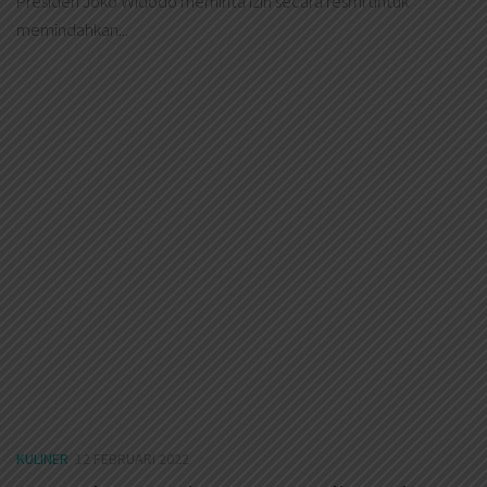
Presiden Joko Widodo meminta izin secara resmi untuk
memindahkan...
KULINER
12 FEBRUARI 2022