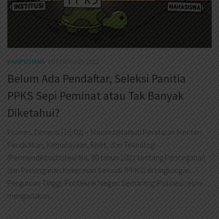
KAMPUSIANA
16 FEBRUARI 2022
Belum Ada Pendaftar, Seleksi Panitia
PPKS Sepi Peminat atau Tak Banyak
Diketahui?
Polines, Dimensi (16/02) – Menindaklanjuti Peraturan Menteri
Pendidikan, Kebudayaan, Riset, dan Teknologi
(Permendikbudristek) No. 30 tahun 2021 tentang Pencegahan
dan Penanganan Kekerasan Seksual (PPKS) di Lingkungan
Perguruan Tinggi, Politeknik Negeri Semarang (Polines) resmi
mengadakan...