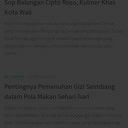
Sop Balungan Cipto Roso, Kuliner Khas
Kota Wali
Kota Wali merupakan sebutan khas dari Kabupaten Demak
yang terkenal akan Masjid Agung Demak yang bersejarah. Selain
itu di Demak, juga terdapat makam tokoh walisongo yang
sangat populer dengan uniknya metode dakwahnya, yaitu
Sunan...
INFOGRAFIS
11 FEBRUARI 2022
Pentingnya Pemenuhan Gizi Seimbang
dalam Pola Makan Sehari-hari
Dalam kehidupan sehari-hari bukan hanya pola makan yang
harus diperhatikan, akan tetapi kandungan gizi dalam makanan
pula. Gizi merupakan zat makanan pokok yang diperlukan bagi