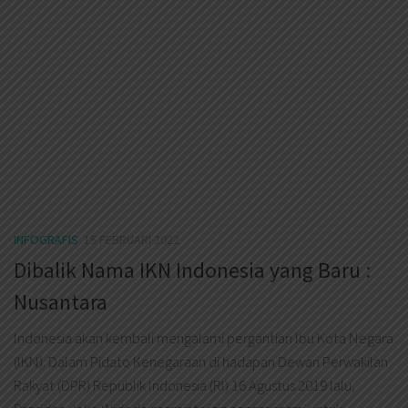
INFOGRAFIS
15 FEBRUARI 2022
Dibalik Nama IKN Indonesia yang Baru :
Nusantara
Indonesia akan kembali mengalami pergantian Ibu Kota Negara
(IKN). Dalam Pidato Kenegaraan di hadapan Dewan Perwakilan
Rakyat (DPR) Republik Indonesia (RI) 16 Agustus 2019 lalu,