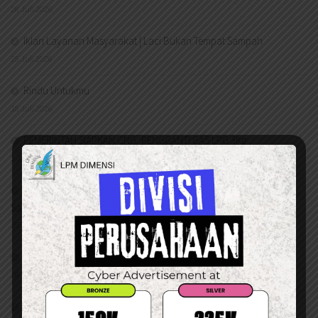
28 Juli 2026
Iklan Layanan Masyarakat | Laci Bukan Tempat Sampah
25 Juli 2026
Rindu Untukmu
18 Juli 2026
PEMERINTAH SIAPKAN CNG, PENGGANTI GAS LPG 3Kg
3 Juli 2026
KM Hari Kedua: Sepakati Pembentukan Pansus Periodisasi dan
Sanksi Pemotongan Dana 3% bagi Ormawa Non-Kooperatif
29 Juni 2026
KM Hari Pertama: Alokasi Dana BPPR Dinilai Kurang Efektif
28 Juni 2026
Manusia Amatir