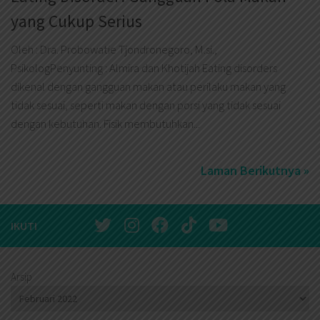
yang Cukup Serius
Oleh : Dra. Probowatie Tjondronegoro, M.si.,
PsikologPenyunting : Almira dan Khotijah Eating disorders
dikenal dengan gangguan makan atau perilaku makan yang
tidak sesuai, seperti makan dengan porsi yang tidak sesuai
dengan kebutuhan. Fisik membutuhkan...
Laman Berikutnya »
IKUTI
Arsip