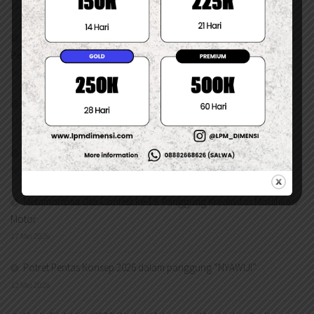
23 Juni 2026
Gelar Aksi PANTURA Mahasiswa Suarakan Lima Tuntutan kepada
Pemerintah
16 Juni 2026
Pertamina Naikkan Harga Pertamax dan Pertamax Green
11 Juni 2026
MAJALAH DIMENSI EDISI KE-70
30 Mei 2026
Metamorfosa Oto Contest ke-19: Panggung Kreativitas Modifikasi
Motor
17 Mei 2026
Potret Pentas Konsep 2026 dalam panggung “NYAWIJI”
12 Mei 2026