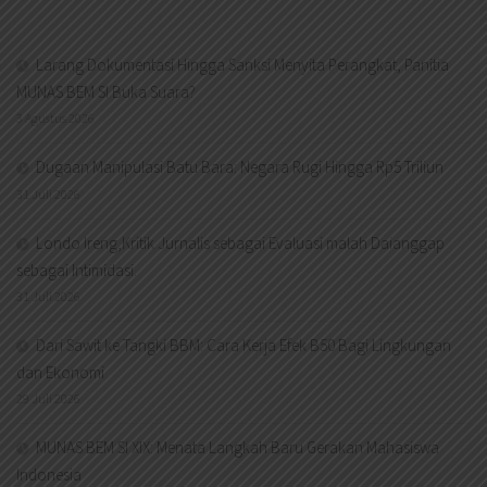
Larang Dokumentasi Hingga Sanksi Menyita Perangkat, Panitia
MUNAS BEM SI Buka Suara?
3 Agustus 2026
Dugaan Manipulasi Batu Bara: Negara Rugi Hingga Rp5 Triliun
31 Juli 2026
Londo Ireng,Kritik Jurnalis sebagai Evaluasi malah Daianggap
sebagai Intimidasi.
31 Juli 2026
Dari Sawit ke Tangki BBM: Cara Kerja Efek B50 Bagi Lingkungan
dan Ekonomi
29 Juli 2026
MUNAS BEM SI XIX: Menata Langkah Baru Gerakan Mahasiswa
Indonesia