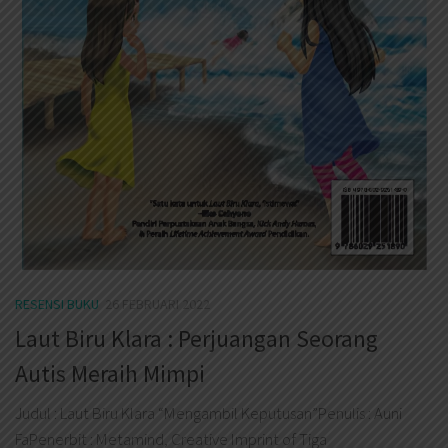
RESENSI BUKU
26 FEBRUARI 2022
Laut Biru Klara : Perjuangan Seorang
Autis Meraih Mimpi
Judul : Laut Biru Klara “Mengambil Keputusan”Penulis : Auni
FaPenerbit : Metamind, Creative Imprint of Tiga