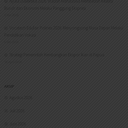
Nyala Dialektika 2026: Wadah Mahasiswa Membedah Realita
Buruh dan Ekonomi Melalui Panggung Ekspresi
9 Mei 2026
Vocatech Edufair Polines 2026: Menyongsong Masa Depan Melalui
Pendidikan Vokasi
6 Mei 2026
Strategi Pemerintah Kembangkan Ekspor Ikan di Papua
30 April 2026
ARSIP
Agustus 2026
Juli 2026
Juni 2026