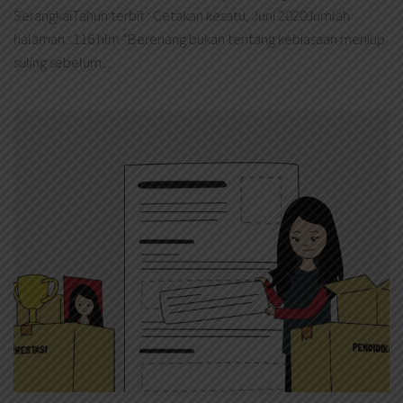
SerangkaiTahun terbit : Cetakan kesatu, Juni 2020Jumlah
halaman : 116 hlm “Berenang bukan tentang kebiasaan meniup
suling sebelum...