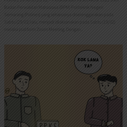
Badan Perwakilan Mahasiswa (BPM) Politeknik Negeri
Semarang (Polines) yang seharusnya diselenggarakan pada
Sabtu (29/01) lalu, menjadi dilaksanakan pada Sabtu (19/02)
melalui platform Zoom Meeting. Dengan...