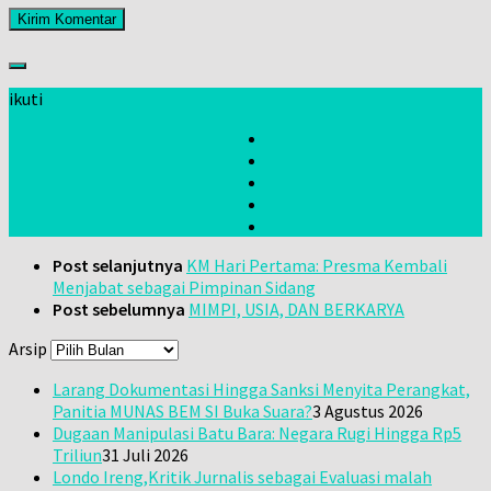
ikuti
Post selanjutnya
KM Hari Pertama: Presma Kembali
Menjabat sebagai Pimpinan Sidang
Post sebelumnya
MIMPI, USIA, DAN BERKARYA
Arsip
Larang Dokumentasi Hingga Sanksi Menyita Perangkat,
Panitia MUNAS BEM SI Buka Suara?
3 Agustus 2026
Dugaan Manipulasi Batu Bara: Negara Rugi Hingga Rp5
Triliun
31 Juli 2026
Londo Ireng,Kritik Jurnalis sebagai Evaluasi malah