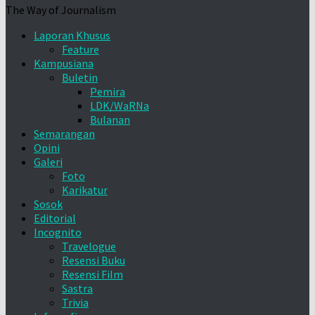
The Way of Journalism
Laporan Khusus
Feature
Kampusiana
Buletin
Pemira
LDK/WaRNa
Bulanan
Semarangan
Opini
Galeri
Foto
Karikatur
Sosok
Editorial
Incognito
Travelogue
Resensi Buku
Resensi Film
Sastra
Trivia