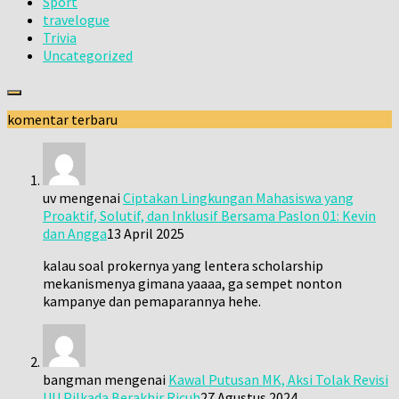
Sport
travelogue
Trivia
Uncategorized
komentar terbaru
uv
mengenai
Ciptakan Lingkungan Mahasiswa yang
Proaktif, Solutif, dan Inklusif Bersama Paslon 01: Kevin
dan Angga
13 April 2025
kalau soal prokernya yang lentera scholarship
mekanismenya gimana yaaaa, ga sempet nonton
kampanye dan pemaparannya hehe.
bangman
mengenai
Kawal Putusan MK, Aksi Tolak Revisi
UU Pilkada Berakhir Ricuh
27 Agustus 2024