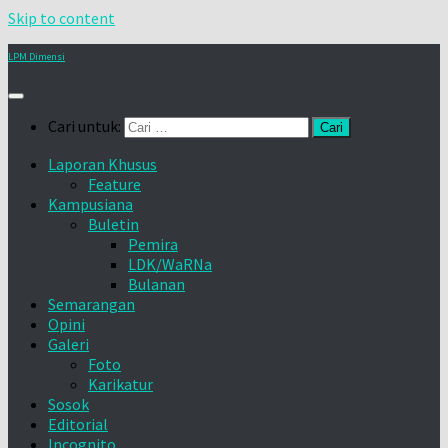
Skip to content
LPM Dimensi
Cari untuk:
Laporan Khusus
Feature
Kampusiana
Buletin
Pemira
LDK/WaRNa
Bulanan
Semarangan
Opini
Galeri
Foto
Karikatur
Sosok
Editorial
Incognito