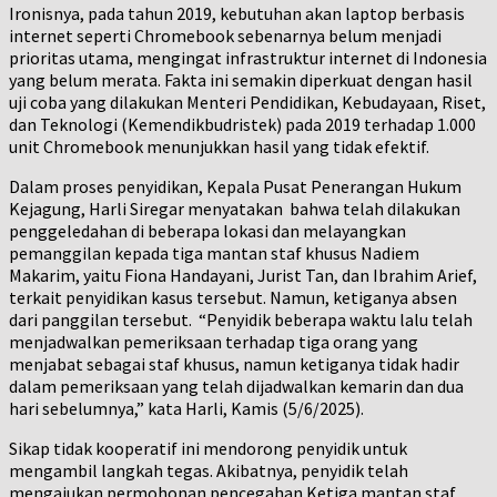
Ironisnya, pada tahun 2019, kebutuhan akan laptop berbasis
internet seperti Chromebook sebenarnya belum menjadi
prioritas utama, mengingat infrastruktur internet di Indonesia
yang belum merata. Fakta ini semakin diperkuat dengan hasil
uji coba yang dilakukan Menteri Pendidikan, Kebudayaan, Riset,
dan Teknologi (Kemendikbudristek) pada 2019 terhadap 1.000
unit Chromebook menunjukkan hasil yang tidak efektif.
Dalam proses penyidikan, Kepala Pusat Penerangan Hukum
Kejagung, Harli Siregar menyatakan bahwa telah dilakukan
penggeledahan di beberapa lokasi dan melayangkan
pemanggilan kepada tiga mantan staf khusus Nadiem
Makarim, yaitu Fiona Handayani, Jurist Tan, dan Ibrahim Arief,
terkait penyidikan kasus tersebut. Namun, ketiganya absen
dari panggilan tersebut. “Penyidik beberapa waktu lalu telah
menjadwalkan pemeriksaan terhadap tiga orang yang
menjabat sebagai staf khusus, namun ketiganya tidak hadir
dalam pemeriksaan yang telah dijadwalkan kemarin dan dua
hari sebelumnya,” kata Harli, Kamis (5/6/2025).
Sikap tidak kooperatif ini mendorong penyidik untuk
mengambil langkah tegas. Akibatnya, penyidik telah
mengajukan permohonan pencegahan Ketiga mantan staf