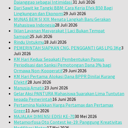
Daianggap sebagai Intimidasi.
31 Juli 2026
Dari Sawit ke Tangki BBM: Cara Kerja Efek B50 Bagi
Lingkungan dan Ekonomi
29 Juli 2026
MUNAS BEM SI XIX: Menata Langkah Baru Gerakan
Mahasiswa Indonesia
28 Juli 2026
Iklan Layanan Masyarakat | Laci Bukan Tempat
Sampah
25 Juli 2026
Rindu Untukmu
18 Juli 2026
PEMERINTAH SIAPKAN CNG, PENGGANTI GAS LPG 3Kg
3
Juli 2026
KM Hari Kedua: Sepakati Pembentukan Pansus
Periodisasi dan Sanksi Pemotongan Dana 3% bagi
Ormawa Non-Kooperatif
29 Juni 2026
KM Hari Pertama: Alokasi Dana BPPR Dinilai Kurang
Efektif
28 Juni 2026
Manusia Amatir
23 Juni 2026
Gelar Aksi PANTURA Mahasiswa Suarakan Lima Tuntutan
kepada Pemerintah
16 Juni 2026
Pertamina Naikkan Harga Pertamax dan Pertamax
Green
11 Juni 2026
MAJALAH DIMENSI EDISI KE-70
30 Mei 2026
Metamorfosa Oto Contest ke-19: Panggung Kreativitas
Modifikasi Motor
17 Mei 2026