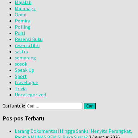
Majalah
Minimagz
Opini
Pemira
Polling
Puisi
Resensi Buku
resensi film
sastra
semarang
sosok
Speak Up
Sport
travelogue
Trivia
Uncategorized
Cari untuk:
Pos-pos Terbaru
Larang Dokumentasi Hingga Sanksi Menyita Perangkat,
Panitia MUNAS BEM SI Buka Suara?
3 Agustus 2026