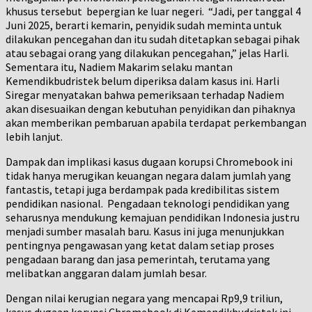
khusus tersebut bepergian ke luar negeri. “Jadi, per tanggal 4
Juni 2025, berarti kemarin, penyidik sudah meminta untuk
dilakukan pencegahan dan itu sudah ditetapkan sebagai pihak
atau sebagai orang yang dilakukan pencegahan,” jelas Harli.
Sementara itu, Nadiem Makarim selaku mantan
Kemendikbudristek belum diperiksa dalam kasus ini. Harli
Siregar menyatakan bahwa pemeriksaan terhadap Nadiem
akan disesuaikan dengan kebutuhan penyidikan dan pihaknya
akan memberikan pembaruan apabila terdapat perkembangan
lebih lanjut.
Dampak dan implikasi kasus dugaan korupsi Chromebook ini
tidak hanya merugikan keuangan negara dalam jumlah yang
fantastis, tetapi juga berdampak pada kredibilitas sistem
pendidikan nasional. Pengadaan teknologi pendidikan yang
seharusnya mendukung kemajuan pendidikan Indonesia justru
menjadi sumber masalah baru. Kasus ini juga menunjukkan
pentingnya pengawasan yang ketat dalam setiap proses
pengadaan barang dan jasa pemerintah, terutama yang
melibatkan anggaran dalam jumlah besar.
Dengan nilai kerugian negara yang mencapai Rp9,9 triliun,
kasus dugaan korupsi Chromebook di Kemendikbudristek ini