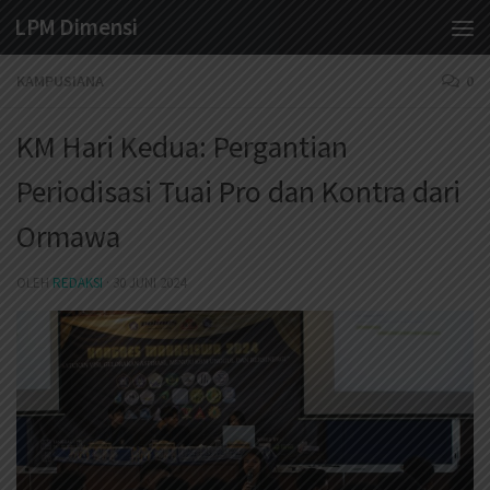
LPM Dimensi
Skip to content
KAMPUSIANA
0
KM Hari Kedua: Pergantian
Periodisasi Tuai Pro dan Kontra dari
Ormawa
OLEH
REDAKSI
·
30 JUNI 2024