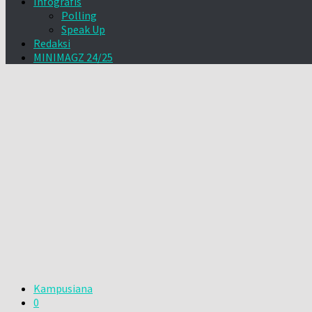
Infografis
Polling
Speak Up
Redaksi
MINIMAGZ 24/25
Kampusiana
0