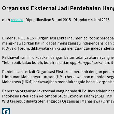
Organisasi Eksternal Jadi Perdebatan Han
oleh
redaksi
· Dipublikasikan
5 Juni 2015
· Di update
4 Juni 2015
Dimensi, POLINES – Organisasi Eskternal menjadi topik perdeb
mengkhawatirkan hal ini dapat mengganggu independensi dan b
tadi
ya di forum, dikhawatirkan kalau mengganggu independensi
Kekhawatiran ini dikuatkan dengan belum adanya aturan yang jel
“lebih baik kalau boleh, boleh sekalian
nggak, nggak
sekalian, i
Perdebatan terkait Organisasi Eksternal berakhir dengan pena
Himpunan Mahasiswa Jurusan (HMJ) berkewajiban menolak segal
Mahasiswa (UKM) berkewajiban menolak segala bentuk organisa
Beberapa organisasi eksternal yang berada di Polines adalah 
Indonesia (PMII) dan Kelompok Studi Ekonomi Islam (KSEI). KM 
WIB tersebut diikuti oleh anggota Organisasi Mahasiswa (Orma