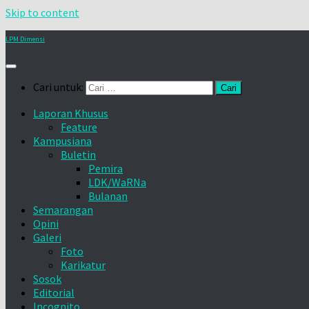
Skip to content
LPM Dimensi
Cari untuk:
Laporan Khusus
Feature
Kampusiana
Buletin
Pemira
LDK/WaRNa
Bulanan
Semarangan
Opini
Galeri
Foto
Karikatur
Sosok
Editorial
Incognito