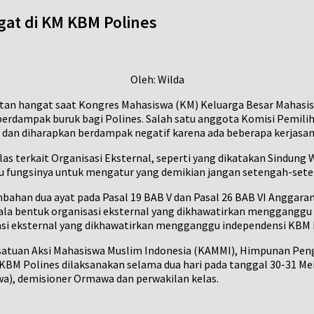
gat di KM KBM Polines
Oleh: Wilda
atan hangat saat Kongres Mahasiswa (KM) Keluarga Besar Mahasis
erdampak buruk bagi Polines. Salah satu anggota Komisi Pemili
 dan diharapkan berdampak negatif karena ada beberapa kerjas
as terkait Organisasi Eksternal, seperti yang dikatakan Sindung
tu fungsinya untuk mengatur yang demikian jangan setengah-sete
mbahan dua ayat pada Pasal 19 BAB V dan Pasal 26 BAB VI Anggar
a bentuk organisasi eksternal yang dikhawatirkan mengganggu i
si eksternal yang dikhawatirkan mengganggu independensi KBM 
Kesatuan Aksi Mahasiswa Muslim Indonesia (KAMMI), Himpunan Pe
KBM Polines dilaksanakan selama dua hari pada tanggal 30-31 Mei 
wa), demisioner Ormawa dan perwakilan kelas.