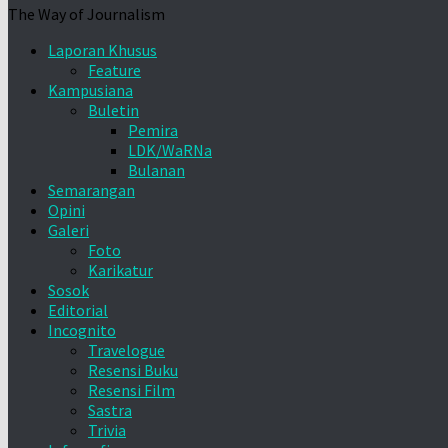
The Way of Journalism
Laporan Khusus
Feature
Kampusiana
Buletin
Pemira
LDK/WaRNa
Bulanan
Semarangan
Opini
Galeri
Foto
Karikatur
Sosok
Editorial
Incognito
Travelogue
Resensi Buku
Resensi Film
Sastra
Trivia