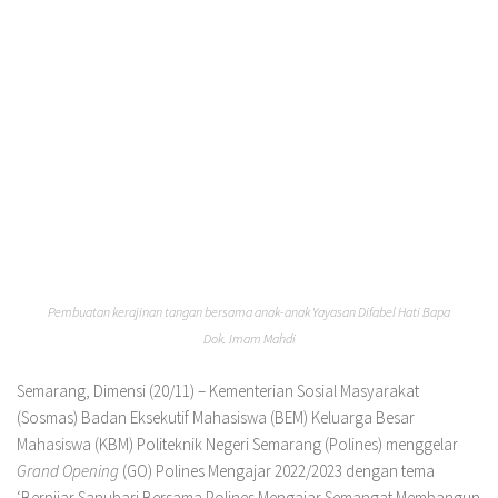
Pembuatan kerajinan tangan bersama anak-anak Yayasan Difabel Hati Bapa
Dok. Imam Mahdi
Semarang, Dimensi (20/11) – Kementerian Sosial Masyarakat
(Sosmas) Badan Eksekutif Mahasiswa (BEM) Keluarga Besar
Mahasiswa (KBM) Politeknik Negeri Semarang (Polines) menggelar
Grand Opening
(GO) Polines Mengajar 2022/2023 dengan tema
‘Berpijar Sanubari Bersama Polines Mengajar Semangat Membangun