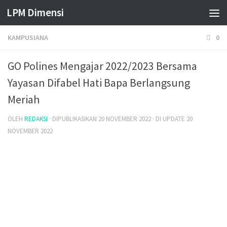
LPM Dimensi
Skip to content
KAMPUSIANA
0
GO Polines Mengajar 2022/2023 Bersama
Yayasan Difabel Hati Bapa Berlangsung
Meriah
OLEH
REDAKSI
· DIPUBLIKASIKAN
20 NOVEMBER 2022
· DI UPDATE
20
NOVEMBER 2022