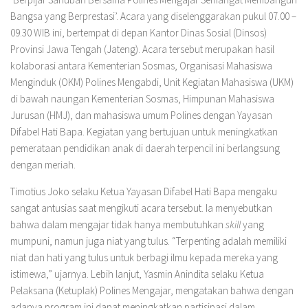
Bangsa yang Berprestasi’. Acara yang diselenggarakan pukul 07.00 –
09.30 WIB ini, bertempat di depan Kantor Dinas Sosial (Dinsos)
Provinsi Jawa Tengah (Jateng). Acara tersebut merupakan hasil
kolaborasi antara Kementerian Sosmas, Organisasi Mahasiswa
Menginduk (OKM) Polines Mengabdi, Unit Kegiatan Mahasiswa (UKM)
di bawah naungan Kementerian Sosmas, Himpunan Mahasiswa
Jurusan (HMJ), dan mahasiswa umum Polines dengan Yayasan
Difabel Hati Bapa. Kegiatan yang bertujuan untuk meningkatkan
pemerataan pendidikan anak di daerah terpencil ini berlangsung
dengan meriah.
Timotius Joko selaku Ketua Yayasan Difabel Hati Bapa mengaku
sangat antusias saat mengikuti acara tersebut. Ia menyebutkan
bahwa dalam mengajar tidak hanya membutuhkan
skill
yang
mumpuni, namun juga niat yang tulus. “Terpenting adalah memiliki
niat dan hati yang tulus untuk berbagi ilmu kepada mereka yang
istimewa,” ujarnya. Lebih lanjut, Yasmin Anindita selaku Ketua
Pelaksana (Ketuplak) Polines Mengajar, mengatakan bahwa dengan
adanya program ini dapat meningkatkan partisipasi dalam