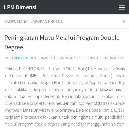
LPM Dimensi
Skip to content
KAMPUSIANA
/
LAPORAN KHUSUS
0
Peningkatan Mutu Melalui Program Double
Degree
OLEH
REDAKSI
· DIPUBLIKASIKAN
1 JANUARI 2017
· DI UPDATE
1 JANUARI 2017
Polines, DIMENSI (18/12) – Program Studi (Prodi) D4 Manajemen Bisnis
International (MBI) Politeknik Negeri Semarang (Polines) resmi
menjalin kerjasama dengan Hanze University of Applied Science. Hal
ini dibuktikan dengan ditanda tanganinya nota kesepahaman
antara dua lembaga tersebut. Penandatanganan dilakukan oleh
Supriyadi selaku Direktur Polines dengan Rob Verhofstad selaku
Vice
President
Hanze University di Groningen, Belanda pada Kamis, (1/12).
Kerjasama tersebut dilakukan untuk peningkatan mutu pendidikan
melalui program
double degree
yang nantinya menggunakan sistem