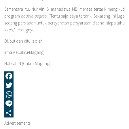
Sementara itu, Nur Aini S. mahasiswa MBI merasa tertarik mengikuti
program
double degree
. “Tentu saja saya tertarik. Sekarang ini juga
sedang persiapan untuk persyaratan-persyaratan disana, siapa tahu
lolos,” terangnya.
Diliput dan ditulis oleh:
Irma.A (Cakru-Magang)
Nafisah.N (Cakru-Magang)
Facebook
Twitter
WhatsApp
Line
Share
Advertisements