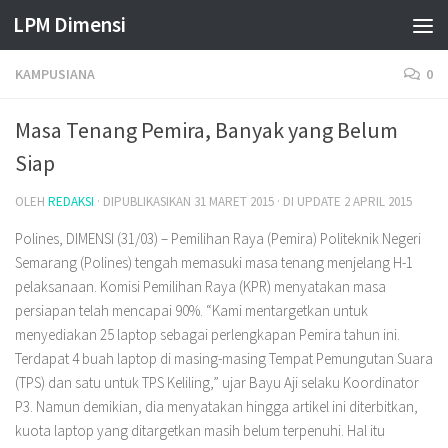
LPM Dimensi
Skip to content
KAMPUSIANA
0
Masa Tenang Pemira, Banyak yang Belum
Siap
OLEH
REDAKSI
· DIPUBLIKASIKAN
31 MARET 2015
· DI UPDATE
2 APRIL 2015
Polines, DIMENSI (31/03) – Pemilihan Raya (Pemira) Politeknik Negeri
Semarang (Polines) tengah memasuki masa tenang menjelang H-1
pelaksanaan. Komisi Pemilihan Raya (KPR) menyatakan masa
persiapan telah mencapai 90%. “Kami mentargetkan untuk
menyediakan 25 laptop sebagai perlengkapan Pemira tahun ini.
Terdapat 4 buah laptop di masing-masing Tempat Pemungutan Suara
(TPS) dan satu untuk TPS Keliling,” ujar Bayu Aji selaku Koordinator
P3. Namun demikian, dia menyatakan hingga artikel ini diterbitkan,
kuota laptop yang ditargetkan masih belum terpenuhi. Hal itu