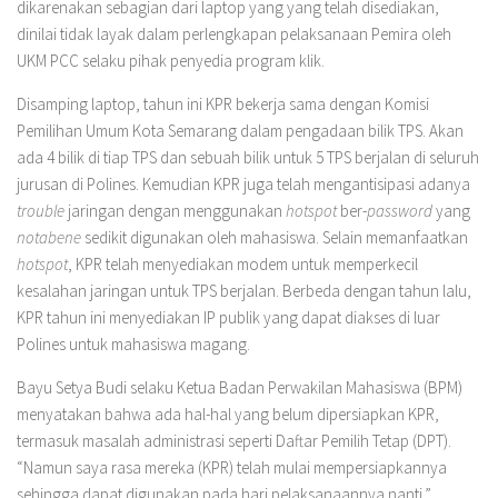
dikarenakan sebagian dari laptop yang yang telah disediakan,
dinilai tidak layak dalam perlengkapan pelaksanaan Pemira oleh
UKM PCC selaku pihak penyedia program klik.
Disamping laptop, tahun ini KPR bekerja sama dengan Komisi
Pemilihan Umum Kota Semarang dalam pengadaan bilik TPS. Akan
ada 4 bilik di tiap TPS dan sebuah bilik untuk 5 TPS berjalan di seluruh
jurusan di Polines. Kemudian KPR juga telah mengantisipasi adanya
trouble
jaringan dengan menggunakan
hotspot
ber-
password
yang
notabene
sedikit digunakan oleh mahasiswa. Selain memanfaatkan
hotspot
, KPR telah menyediakan modem untuk memperkecil
kesalahan jaringan untuk TPS berjalan. Berbeda dengan tahun lalu,
KPR tahun ini menyediakan IP publik yang dapat diakses di luar
Polines untuk mahasiswa magang.
Bayu Setya Budi selaku Ketua Badan Perwakilan Mahasiswa (BPM)
menyatakan bahwa ada hal-hal yang belum dipersiapkan KPR,
termasuk masalah administrasi seperti Daftar Pemilih Tetap (DPT).
“Namun saya rasa mereka (KPR) telah mulai mempersiapkannya
sehingga dapat digunakan pada hari pelaksanaannya nanti.”