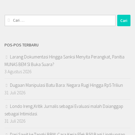
Cari
untuk:
POS-POS TERBARU
Larang Dokumentasi Hingga Sanksi Menyita Perangkat, Panitia
MUNAS BEM SI Buka Suara?
3 Agustus 2026
Dugaan Manipulasi Batu Bara: Negara Rugi Hingga Rp5 Triliun
31 Juli 2026
Londo Ireng,Kritik Jurnalis sebagai Evaluasi malah Daianggap
sebagai Intimidasi.
31 Juli 2026
Dari Sawit ke Tangki BBM: Cara Kerja Efek B50 Bagi Lingkungan