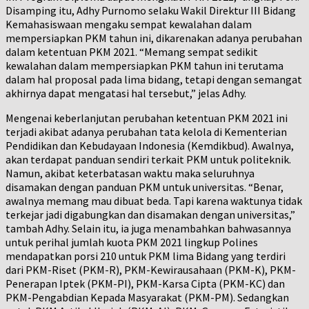
Disamping itu, Adhy Purnomo selaku Wakil Direktur III Bidang
Kemahasiswaan mengaku sempat kewalahan dalam
mempersiapkan PKM tahun ini, dikarenakan adanya perubahan
dalam ketentuan PKM 2021. “Memang sempat sedikit
kewalahan dalam mempersiapkan PKM tahun ini terutama
dalam hal proposal pada lima bidang, tetapi dengan semangat
akhirnya dapat mengatasi hal tersebut,” jelas Adhy.
Mengenai keberlanjutan perubahan ketentuan PKM 2021 ini
terjadi akibat adanya perubahan tata kelola di Kementerian
Pendidikan dan Kebudayaan Indonesia (Kemdikbud). Awalnya,
akan terdapat panduan sendiri terkait PKM untuk politeknik.
Namun, akibat keterbatasan waktu maka seluruhnya
disamakan dengan panduan PKM untuk universitas. “Benar,
awalnya memang mau dibuat beda. Tapi karena waktunya tidak
terkejar jadi digabungkan dan disamakan dengan universitas,”
tambah Adhy. Selain itu, ia juga menambahkan bahwasannya
untuk perihal jumlah kuota PKM 2021 lingkup Polines
mendapatkan porsi 210 untuk PKM lima Bidang yang terdiri
dari PKM-Riset (PKM-R), PKM-Kewirausahaan (PKM-K), PKM-
Penerapan Iptek (PKM-PI), PKM-Karsa Cipta (PKM-KC) dan
PKM-Pengabdian Kepada Masyarakat (PKM-PM). Sedangkan