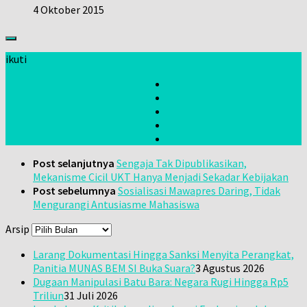
4 Oktober 2015
ikuti
Post selanjutnya
Sengaja Tak Dipublikasikan,
Mekanisme Cicil UKT Hanya Menjadi Sekadar Kebijakan
Post sebelumnya
Sosialisasi Mawapres Daring, Tidak
Mengurangi Antusiasme Mahasiswa
Arsip
Larang Dokumentasi Hingga Sanksi Menyita Perangkat,
Panitia MUNAS BEM SI Buka Suara?
3 Agustus 2026
Dugaan Manipulasi Batu Bara: Negara Rugi Hingga Rp5
Triliun
31 Juli 2026