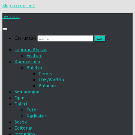
Skip to content
LPM Dimensi
Cari untuk:
Laporan Khusus
Feature
Kampusiana
Buletin
Pemira
LDK/WaRNa
Bulanan
Semarangan
Opini
Galeri
Foto
Karikatur
Sosok
Editorial
Incognito