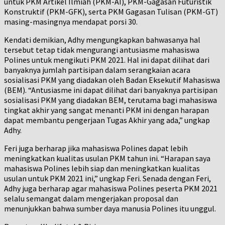
untuk PKM Artikel Ilmiah (PKM-AI), PKM-Gagasan Futuristik
Konstruktif (PKM-GFK), serta PKM Gagasan Tulisan (PKM-GT)
masing-masingnya mendapat porsi 30.
Kendati demikian, Adhy mengungkapkan bahwasanya hal
tersebut tetap tidak mengurangi antusiasme mahasiswa
Polines untuk mengikuti PKM 2021. Hal ini dapat dilihat dari
banyaknya jumlah partisipan dalam serangkaian acara
sosialisasi PKM yang diadakan oleh Badan Eksekutif Mahasiswa
(BEM). “Antusiasme ini dapat dilihat dari banyaknya partisipan
sosialisasi PKM yang diadakan BEM, terutama bagi mahasiswa
tingkat akhir yang sangat menanti PKM ini dengan harapan
dapat membantu pengerjaan Tugas Akhir yang ada,” ungkap
Adhy.
Feri juga berharap jika mahasiswa Polines dapat lebih
meningkatkan kualitas usulan PKM tahun ini. “Harapan saya
mahasiswa Polines lebih siap dan meningkatkan kualitas
usulan untuk PKM 2021 ini,” ungkap Feri. Senada dengan Feri,
Adhy juga berharap agar mahasiswa Polines peserta PKM 2021
selalu semangat dalam mengerjakan proposal dan
menunjukkan bahwa sumber daya manusia Polines itu unggul.