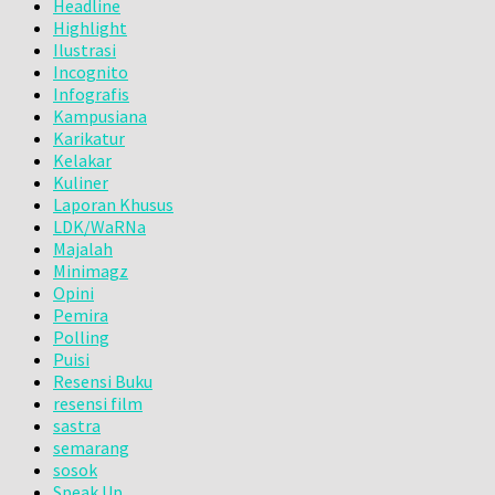
Headline
Highlight
Ilustrasi
Incognito
Infografis
Kampusiana
Karikatur
Kelakar
Kuliner
Laporan Khusus
LDK/WaRNa
Majalah
Minimagz
Opini
Pemira
Polling
Puisi
Resensi Buku
resensi film
sastra
semarang
sosok
Speak Up