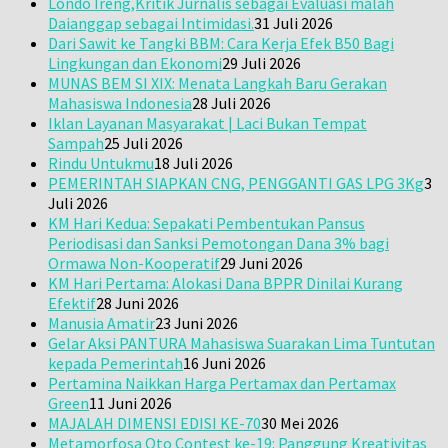
Londo Ireng,Kritik Jurnalis sebagai Evaluasi malah
Daianggap sebagai Intimidasi.
31 Juli 2026
Dari Sawit ke Tangki BBM: Cara Kerja Efek B50 Bagi
Lingkungan dan Ekonomi
29 Juli 2026
MUNAS BEM SI XIX: Menata Langkah Baru Gerakan
Mahasiswa Indonesia
28 Juli 2026
Iklan Layanan Masyarakat | Laci Bukan Tempat
Sampah
25 Juli 2026
Rindu Untukmu
18 Juli 2026
PEMERINTAH SIAPKAN CNG, PENGGANTI GAS LPG 3Kg
3
Juli 2026
KM Hari Kedua: Sepakati Pembentukan Pansus
Periodisasi dan Sanksi Pemotongan Dana 3% bagi
Ormawa Non-Kooperatif
29 Juni 2026
KM Hari Pertama: Alokasi Dana BPPR Dinilai Kurang
Efektif
28 Juni 2026
Manusia Amatir
23 Juni 2026
Gelar Aksi PANTURA Mahasiswa Suarakan Lima Tuntutan
kepada Pemerintah
16 Juni 2026
Pertamina Naikkan Harga Pertamax dan Pertamax
Green
11 Juni 2026
MAJALAH DIMENSI EDISI KE-70
30 Mei 2026
Metamorfosa Oto Contest ke-19: Panggung Kreativitas