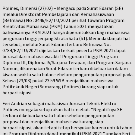
Polines, Dimensi (27/02) – Mengacu pada Surat Edaran (SE)
melalui Direktorat Pembelajaran dan Kemahasiswaan
(Belmawa) No : 0446/E2/TU/2021 perihal Tawaran Program
Kreativitas Mahasiswa (PKM) Tahun 2021 menyatakan
bahwasannya PKM 2021 hanya diperuntukkan bagi mahasiswa
perguruan tinggi jenjang Strata Satu (S1). Menindaklanjuti hal
tersebut, melalui Surat Edaran terbaru Belmawa No :
0784/E2/TU/2021 dijelaskan terkait peserta PKM 2021 dapat
berasal dari mahasiswa aktif Perguruan Tinggi Program
Diploma III, Diploma IV/Sarjana Terapan, dan Program Sarjana.
Namun, dikarenakan Surat Edaran terbaru dikeluarkan dalam
kisaran waktu satu bulan sebelum pengumpulan proposal pada
Selasa (23/03) pukul 23.59 WIB menjadikan mahasiswa
Politeknik Negeri Semarang (Polines) kurang siap untuk
berpartisipasi.
Feri Andrian sebagai mahasiswa Jurusan Teknik Elektro
Polines mengaku setuju akan hal tersebut. “Negatifnya SE
terbaru dikeluarkan satu bulan sebelum pengumpulan
proposal dan menjadikan mahasiswa kurang siap
berpartisipasi, akan tetapi tetap bersyukur karena untuk tahun
ini Program Diploma dapat mengikuti PKM 2021,” ungkap Feri.