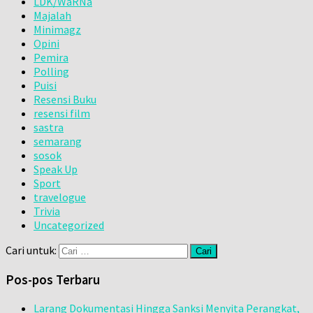
LDK/WaRNa
Majalah
Minimagz
Opini
Pemira
Polling
Puisi
Resensi Buku
resensi film
sastra
semarang
sosok
Speak Up
Sport
travelogue
Trivia
Uncategorized
Cari untuk:
Pos-pos Terbaru
Larang Dokumentasi Hingga Sanksi Menyita Perangkat,