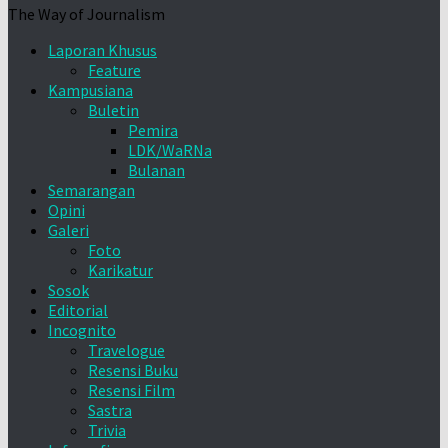
The Way of Journalism
Laporan Khusus
Feature
Kampusiana
Buletin
Pemira
LDK/WaRNa
Bulanan
Semarangan
Opini
Galeri
Foto
Karikatur
Sosok
Editorial
Incognito
Travelogue
Resensi Buku
Resensi Film
Sastra
Trivia