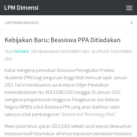
LPM Dimensi
Skip to content
LAPORAN KHUSUS
6
Kebijakan Baru: Beasiswa PPA Ditiadakan
OLEH
REDAKSI
· DIPUBLIKASIKAN
9 NOVEMBER 2015
· DI UPDATE
9 NOVEMBER
2015
Kabar mengenai peniadaan Beasiswa Peningkatan Prestasi
Akademik (PPA) bagi perguruan tinggi telah mencuat sejak Januari
2015. Hal ini berdasarkan surat edaran Ditjen Pendidikan
Kemendikdasmen No.43/E.E3/BD/2015 tanggal 26 Januari 2015
mengenai pengalokasian Anggaran Pengeluaran dan Belanja
Negara (APBN) untuk Beasiswa PPA yang akan dialihkan salah
satunya untuk pembangunan ‘
Science and Technology Park
’
.
Meski pada tahun ajaran 2015/2016 setelah surat edaran dikeluarkan
beasiswa masih bisa keluar akhirnya keputusan peniadaan beasiswa