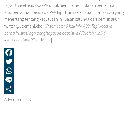
tagar #SaveBeasiswaPPA untuk memprotes tindakan pemerintah
atas peniadaan beasiswa PPA lagi. Banyak kicauan mahasiswa yang
menentang tentang keputusan ini. Salah satunya dari pemilik akun
twitter @JoemanLeko,
‘
IP
s
emester
5
k
ali ini= 4,00. Tapi kecewa
berat+frustasi dgn penghapusan beasiswa PPA oleh @dikti
#savebeasiswaPPA
’
.
[Hafidz]
Facebook
Twitter
WhatsApp
Line
Share
Advertisements