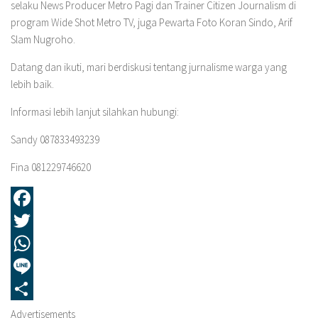
selaku News Producer Metro Pagi dan Trainer Citizen Journalism di
program Wide Shot Metro TV, juga Pewarta Foto Koran Sindo, Arif
Slam Nugroho.
Datang dan ikuti, mari berdiskusi tentang jurnalisme warga yang
lebih baik.
Informasi lebih lanjut silahkan hubungi:
Sandy 087833493239
Fina 081229746620
Facebook
Twitter
WhatsApp
Line
Share
Advertisements