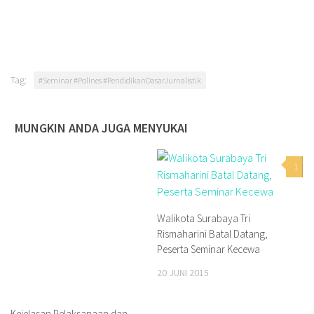
Tag:
#Seminar #Polines #PendidikanDasarJurnalistik
MUNGKIN ANDA JUGA MENYUKAI
1
Walikota Surabaya Tri
Rismaharini Batal Datang,
Peserta Seminar Kecewa
20 JUNI 2015
Kejelasan Pelaksanaan dan