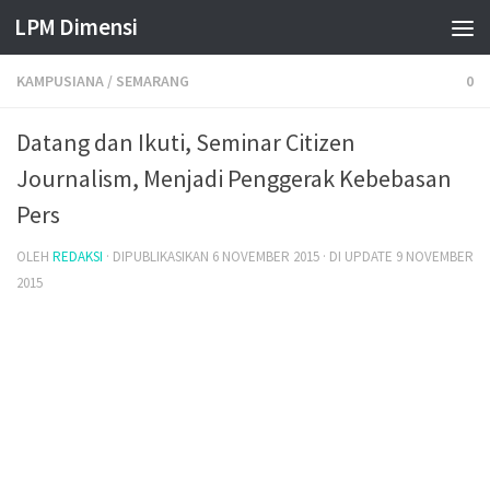
LPM Dimensi
Skip to content
KAMPUSIANA
/
SEMARANG
0
Datang dan Ikuti, Seminar Citizen
Journalism, Menjadi Penggerak Kebebasan
Pers
OLEH
REDAKSI
· DIPUBLIKASIKAN
6 NOVEMBER 2015
· DI UPDATE
9 NOVEMBER
2015