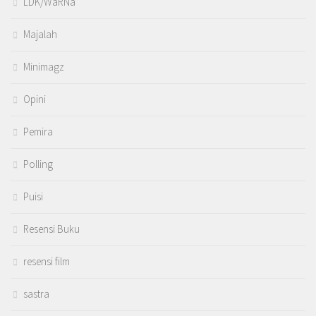
LDK/WaRNa
Majalah
Minimagz
Opini
Pemira
Polling
Puisi
Resensi Buku
resensi film
sastra