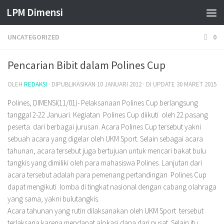
LPM Dimensi
Skip to content
UNCATEGORIZED
0
Pencarian Bibit dalam Polines Cup
OLEH
REDAKSI
· DIPUBLIKASIKAN
10 JANUARI 2012
· DI UPDATE
30 MARET 2015
Polines, DIMENSI(11/01)- Pelaksanaan Polines Cup berlangsung
tanggal 2-22 Januari. Kegiatan Polines Cup diikuti oleh 22 pasang
peserta dari berbagai jurusan. Acara Polines Cup tersebut yakni
sebuah acara yang digelar oleh UKM Sport. Selain sebagai acara
tahunan, acara tersebut juga bertujuan untuk mencari bakat bulu
tangkis yang dimiliki oleh para mahasiswa Polines. Lanjutan dari
acara tersebut adalah para pemenang pertandingan Polines Cup
dapat mengikuti lomba di tingkat nasional dengan cabang olahraga
yang sama, yakni bulutangkis.
Acara tahunan yang rutin dilaksanakan oleh UKM Sport tersebut
terlaksana karena mendapat alokasi dana dari pusat. Selain itu,