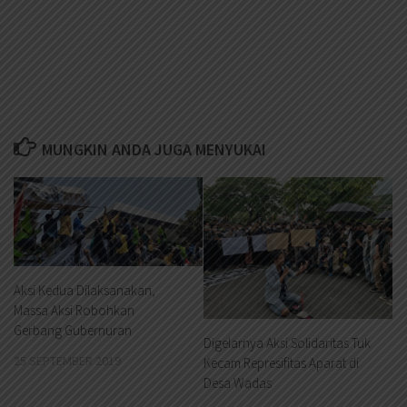
MUNGKIN ANDA JUGA MENYUKAI
Aksi Kedua Dilaksanakan,
Massa Aksi Robohkan
Gerbang Gubernuran
Digelarnya Aksi Solidaritas Tuk
25 SEPTEMBER 2019
Kecam Represifitas Aparat di
Desa Wadas