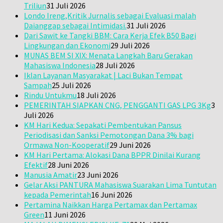
Triliun
31 Juli 2026
Londo Ireng,Kritik Jurnalis sebagai Evaluasi malah
Daianggap sebagai Intimidasi.
31 Juli 2026
Dari Sawit ke Tangki BBM: Cara Kerja Efek B50 Bagi
Lingkungan dan Ekonomi
29 Juli 2026
MUNAS BEM SI XIX: Menata Langkah Baru Gerakan
Mahasiswa Indonesia
28 Juli 2026
Iklan Layanan Masyarakat | Laci Bukan Tempat
Sampah
25 Juli 2026
Rindu Untukmu
18 Juli 2026
PEMERINTAH SIAPKAN CNG, PENGGANTI GAS LPG 3Kg
3
Juli 2026
KM Hari Kedua: Sepakati Pembentukan Pansus
Periodisasi dan Sanksi Pemotongan Dana 3% bagi
Ormawa Non-Kooperatif
29 Juni 2026
KM Hari Pertama: Alokasi Dana BPPR Dinilai Kurang
Efektif
28 Juni 2026
Manusia Amatir
23 Juni 2026
Gelar Aksi PANTURA Mahasiswa Suarakan Lima Tuntutan
kepada Pemerintah
16 Juni 2026
Pertamina Naikkan Harga Pertamax dan Pertamax
Green
11 Juni 2026