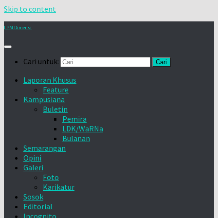
Skip to content
LPM Dimensi
Cari untuk:
Laporan Khusus
Feature
Kampusiana
Buletin
Pemira
LDK/WaRNa
Bulanan
Semarangan
Opini
Galeri
Foto
Karikatur
Sosok
Editorial
Incognito