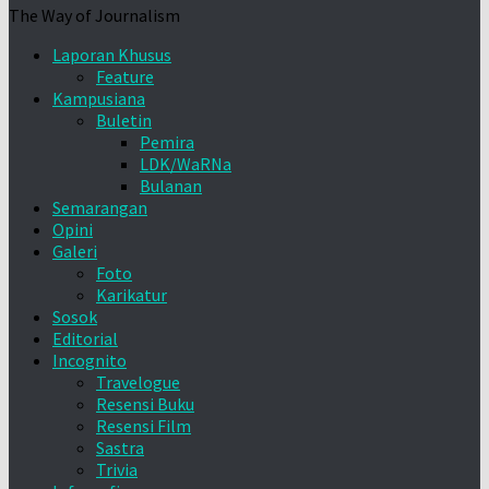
The Way of Journalism
Laporan Khusus
Feature
Kampusiana
Buletin
Pemira
LDK/WaRNa
Bulanan
Semarangan
Opini
Galeri
Foto
Karikatur
Sosok
Editorial
Incognito
Travelogue
Resensi Buku
Resensi Film
Sastra
Trivia