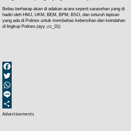
Beliau berharap akan di adakan acara seperti sarasehan yang di
hadiri oleh HMJ, UKM, BEM, BPM, BSO, dan seluruh lapisan
yang ada di Polines untuk membahas kebersihan dan keindahan
di lingkup Polines.(ayy ,cc_01)
Facebook
Twitter
WhatsApp
Line
Share
Advertisements