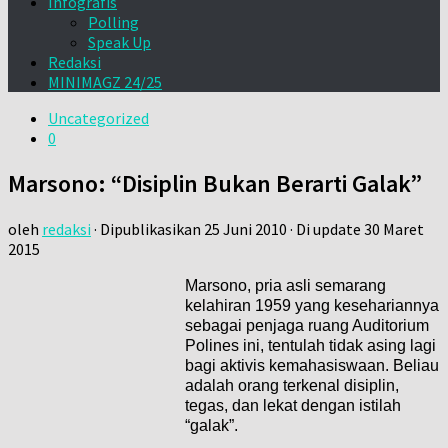
Infografis
Polling
Speak Up
Redaksi
MINIMAGZ 24/25
Uncategorized
0
Marsono: “Disiplin Bukan Berarti Galak”
oleh
redaksi
· Dipublikasikan
25 Juni 2010
· Di update
30 Maret
2015
Marsono, pria asli semarang
kelahiran 1959 yang kesehariannya
sebagai penjaga ruang Auditorium
Polines ini, tentulah tidak asing lagi
bagi aktivis kemahasiswaan. Beliau
adalah orang terkenal disiplin,
tegas, dan lekat dengan istilah
“galak”.