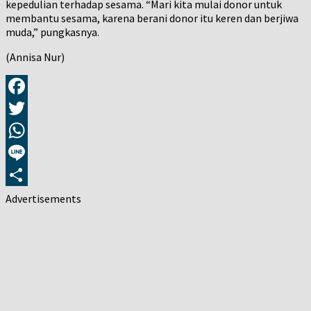
kepedulian terhadap sesama. “Mari kita mulai donor untuk
membantu sesama, karena berani donor itu keren dan berjiwa
muda,” pungkasnya.
(Annisa Nur)
Facebook
Twitter
WhatsApp
Line
Share
Advertisements