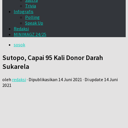
Sastra
Trivia
Infografis
Polling
Speak Up
Redaksi
MINIMAGZ 24/25
sosok
Sutopo, Capai 95 Kali Donor Darah
Sukarela
oleh
redaksi
· Dipublikasikan
14 Juni 2021
· Di update
14 Juni
2021