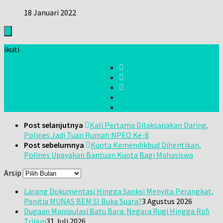
18 Januari 2022
ikuti
Post selanjutnya
Kali Pertama Dilaksanakan Daring,
Polines Jadi Tuan Rumah NPEO Ke-8
Post sebelumnya
Kuota Kemendikbud Dihentikan,
Polines Upayakan Bantuan Kuota Bagi Mahasiswa
Arsip
Larang Dokumentasi Hingga Sanksi Menyita Perangkat,
Panitia MUNAS BEM SI Buka Suara?
3 Agustus 2026
Dugaan Manipulasi Batu Bara: Negara Rugi Hingga Rp5
Triliun
31 Juli 2026