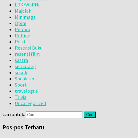
LDK/WaRNa
Majalah
Minimagz
Opini
Pemira
Polling
Puisi
Resensi Buku
resensi film
sastra
semarang
sosok
Speak Up
Sport
travelogue
Trivia
Uncategorized
Cari untuk:
Pos-pos Terbaru