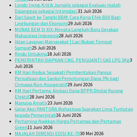
Londo Ireng,Kritik Jurnalis sebagai Evaluasi malah
Daianggap sebagai Intimidasi.
31 Juli 2026
Dari Sawit ke Tangki BBM: Cara Kerja Efek B50 Bagi
Lingkungan dan Ekonomi
29 Juli 2026
MUNAS BEM SI XIX: Menata Langkah Baru Gerakan
Mahasiswa Indonesia
28 Juli 2026
Iklan Layanan Masyarakat | Laci Bukan Tempat
Sampah
25 Juli 2026
Rindu Untukmu
18 Juli 2026
PEMERINTAH SIAPKAN CNG, PENGGANTI GAS LPG 3Kg
3
Juli 2026
KM Hari Kedua: Sepakati Pembentukan Pansus
Periodisasi dan Sanksi Pemotongan Dana 3% bagi
Ormawa Non-Kooperatif
29 Juni 2026
KM Hari Pertama: Alokasi Dana BPPR Dinilai Kurang
Efektif
28 Juni 2026
Manusia Amatir
23 Juni 2026
Gelar Aksi PANTURA Mahasiswa Suarakan Lima Tuntutan
kepada Pemerintah
16 Juni 2026
Pertamina Naikkan Harga Pertamax dan Pertamax
Green
11 Juni 2026
MAJALAH DIMENSI EDISI KE-70
30 Mei 2026