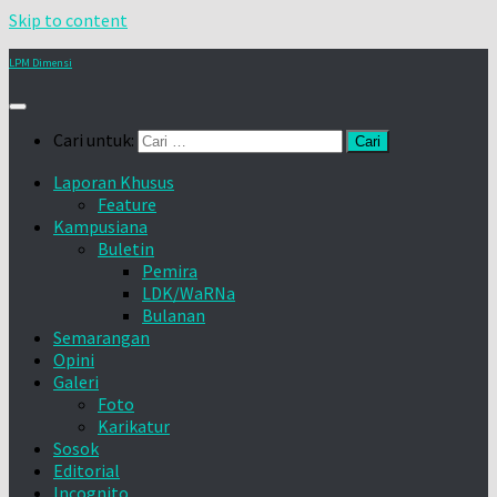
Skip to content
LPM Dimensi
Cari untuk:
Laporan Khusus
Feature
Kampusiana
Buletin
Pemira
LDK/WaRNa
Bulanan
Semarangan
Opini
Galeri
Foto
Karikatur
Sosok
Editorial
Incognito