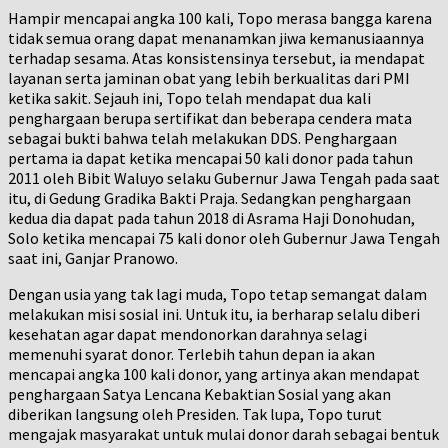
Hampir mencapai angka 100 kali, Topo merasa bangga karena
tidak semua orang dapat menanamkan jiwa kemanusiaannya
terhadap sesama. Atas konsistensinya tersebut, ia mendapat
layanan serta jaminan obat yang lebih berkualitas dari PMI
ketika sakit. Sejauh ini, Topo telah mendapat dua kali
penghargaan berupa sertifikat dan beberapa cendera mata
sebagai bukti bahwa telah melakukan DDS. Penghargaan
pertama ia dapat ketika mencapai 50 kali donor pada tahun
2011 oleh Bibit Waluyo selaku Gubernur Jawa Tengah pada saat
itu, di Gedung Gradika Bakti Praja. Sedangkan penghargaan
kedua dia dapat pada tahun 2018 di Asrama Haji Donohudan,
Solo ketika mencapai 75 kali donor oleh Gubernur Jawa Tengah
saat ini, Ganjar Pranowo.
Dengan usia yang tak lagi muda, Topo tetap semangat dalam
melakukan misi sosial ini. Untuk itu, ia berharap selalu diberi
kesehatan agar dapat mendonorkan darahnya selagi
memenuhi syarat donor. Terlebih tahun depan ia akan
mencapai angka 100 kali donor, yang artinya akan mendapat
penghargaan Satya Lencana Kebaktian Sosial yang akan
diberikan langsung oleh Presiden. Tak lupa, Topo turut
mengajak masyarakat untuk mulai donor darah sebagai bentuk