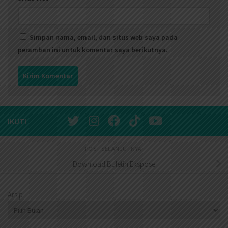
Simpan nama, email, dan situs web saya pada
peramban ini untuk komentar saya berikutnya.
IKUTI
POST SELANJUTNYA
Download Buletin Ekspose
Arsip