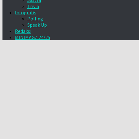
Sastra
Trivia
Infografis
Polling
Speak Up
Redaksi
MINIMAGZ 24/25