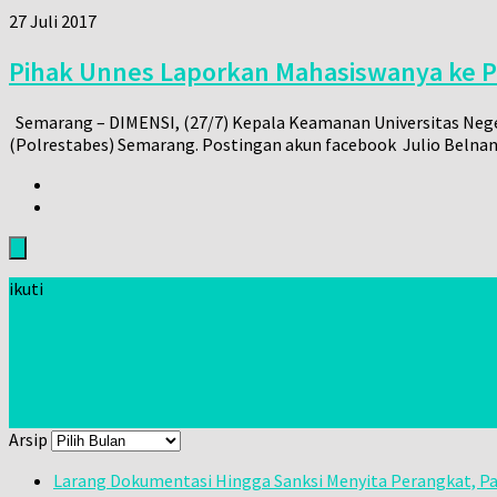
27 Juli 2017
Pihak Unnes Laporkan Mahasiswanya ke Po
Semarang – DIMENSI, (27/7) Kepala Keamanan Universitas Nege
(Polrestabes) Semarang. Postingan akun facebook Julio Belnand
ikuti
Arsip
Larang Dokumentasi Hingga Sanksi Menyita Perangkat, Pa