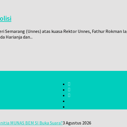
lisi
ri Semarang (Unnes) atas kuasa Rektor Unnes, Fathur Rokman la
a Harianja dan...
nitia MUNAS BEM SI Buka Suara?
3 Agustus 2026