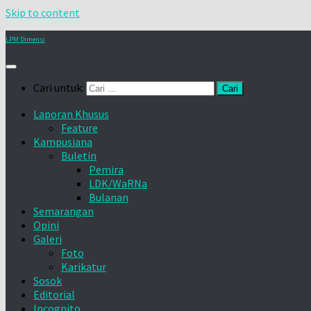
Skip to content
LPM Dimensi
Cari untuk:
Laporan Khusus
Feature
Kampusiana
Buletin
Pemira
LDK/WaRNa
Bulanan
Semarangan
Opini
Galeri
Foto
Karikatur
Sosok
Editorial
Incognito