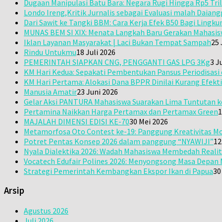
Dugaan Manipulasi Batu Bara: Negara Rugi Hingga Rp5 Tril
Londo Ireng,Kritik Jurnalis sebagai Evaluasi malah Daiang
Dari Sawit ke Tangki BBM: Cara Kerja Efek B50 Bagi Ling
MUNAS BEM SI XIX: Menata Langkah Baru Gerakan Mahasis
Iklan Layanan Masyarakat | Laci Bukan Tempat Sampah
25 
Rindu Untukmu
18 Juli 2026
PEMERINTAH SIAPKAN CNG, PENGGANTI GAS LPG 3Kg
3 J
KM Hari Kedua: Sepakati Pembentukan Pansus Periodisas
KM Hari Pertama: Alokasi Dana BPPR Dinilai Kurang Efekti
Manusia Amatir
23 Juni 2026
Gelar Aksi PANTURA Mahasiswa Suarakan Lima Tuntutan 
Pertamina Naikkan Harga Pertamax dan Pertamax Green
1
MAJALAH DIMENSI EDISI KE-70
30 Mei 2026
Metamorfosa Oto Contest ke-19: Panggung Kreativitas Mo
Potret Pentas Konsep 2026 dalam panggung “NYAWIJI”
12
Nyala Dialektika 2026: Wadah Mahasiswa Membedah Realit
Vocatech Edufair Polines 2026: Menyongsong Masa Depan M
Strategi Pemerintah Kembangkan Ekspor Ikan di Papua
30
Arsip
Agustus 2026
Juli 2026