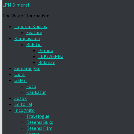
LPM Dimensi
The Way of Journalism
Laporan Khusus
Feature
Kampusiana
Buletin
Pemira
LDK/WaRNa
Bulanan
Semarangan
Opini
Galeri
Foto
Karikatur
Sosok
Editorial
Incognito
Travelogue
Resensi Buku
Resensi Film