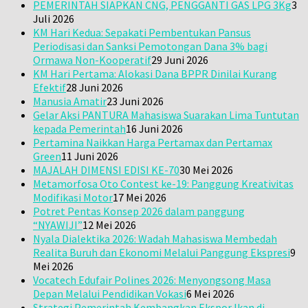
PEMERINTAH SIAPKAN CNG, PENGGANTI GAS LPG 3Kg
3
Juli 2026
KM Hari Kedua: Sepakati Pembentukan Pansus
Periodisasi dan Sanksi Pemotongan Dana 3% bagi
Ormawa Non-Kooperatif
29 Juni 2026
KM Hari Pertama: Alokasi Dana BPPR Dinilai Kurang
Efektif
28 Juni 2026
Manusia Amatir
23 Juni 2026
Gelar Aksi PANTURA Mahasiswa Suarakan Lima Tuntutan
kepada Pemerintah
16 Juni 2026
Pertamina Naikkan Harga Pertamax dan Pertamax
Green
11 Juni 2026
MAJALAH DIMENSI EDISI KE-70
30 Mei 2026
Metamorfosa Oto Contest ke-19: Panggung Kreativitas
Modifikasi Motor
17 Mei 2026
Potret Pentas Konsep 2026 dalam panggung
“NYAWIJI”
12 Mei 2026
Nyala Dialektika 2026: Wadah Mahasiswa Membedah
Realita Buruh dan Ekonomi Melalui Panggung Ekspresi
9
Mei 2026
Vocatech Edufair Polines 2026: Menyongsong Masa
Depan Melalui Pendidikan Vokasi
6 Mei 2026
Strategi Pemerintah Kembangkan Ekspor Ikan di