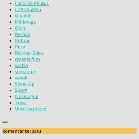
Laporan Khusus
LDK/WaRNa
Majalah
Minimagz
Opini
Pemira
Polling
Puisi
Resensi Buku
resensi film
sastra
semarang
sosok
Speak Up
Sport
travelogue
Trivia
Uncategorized
komentar terbaru