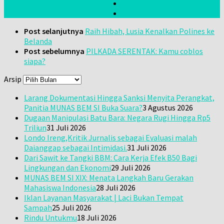
Post selanjutnya
Raih Hibah, Lusia Kenalkan Polines ke
Belanda
Post sebelumnya
PILKADA SERENTAK: Kamu coblos
siapa?
Arsip
Larang Dokumentasi Hingga Sanksi Menyita Perangkat,
Panitia MUNAS BEM SI Buka Suara?
3 Agustus 2026
Dugaan Manipulasi Batu Bara: Negara Rugi Hingga Rp5
Triliun
31 Juli 2026
Londo Ireng,Kritik Jurnalis sebagai Evaluasi malah
Daianggap sebagai Intimidasi.
31 Juli 2026
Dari Sawit ke Tangki BBM: Cara Kerja Efek B50 Bagi
Lingkungan dan Ekonomi
29 Juli 2026
MUNAS BEM SI XIX: Menata Langkah Baru Gerakan
Mahasiswa Indonesia
28 Juli 2026
Iklan Layanan Masyarakat | Laci Bukan Tempat
Sampah
25 Juli 2026
Rindu Untukmu
18 Juli 2026