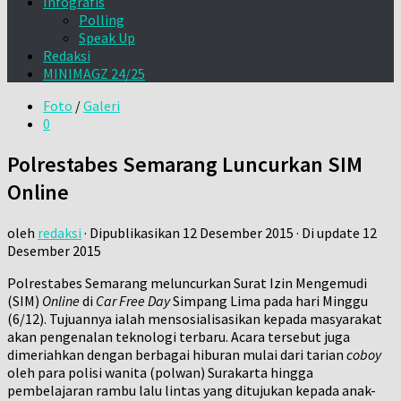
Infografis
Polling
Speak Up
Redaksi
MINIMAGZ 24/25
Foto
/
Galeri
0
Polrestabes Semarang Luncurkan SIM
Online
oleh
redaksi
· Dipublikasikan
12 Desember 2015
· Di update
12
Desember 2015
Polrestabes Semarang meluncurkan Surat Izin Mengemudi
(SIM)
Online
di
Car Free Day
Simpang Lima pada hari Minggu
(6/12). Tujuannya ialah mensosialisasikan kepada masyarakat
akan pengenalan teknologi terbaru. Acara tersebut juga
dimeriahkan dengan berbagai hiburan mulai dari tarian
coboy
oleh para polisi wanita (polwan) Surakarta hingga
pembelajaran rambu lalu lintas yang ditujukan kepada anak-