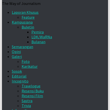
The Way of Journalism
Laporan Khusus
Feature
Kampusiana
Buletin
Pemira
LDK/WaRNa
Bulanan
Semarangan
Opini
Galeri
Foto
Karikatur
Sosok
Editorial
Incognito
Travelogue
Resensi Buku
Resensi Film
Sastra
Trivia