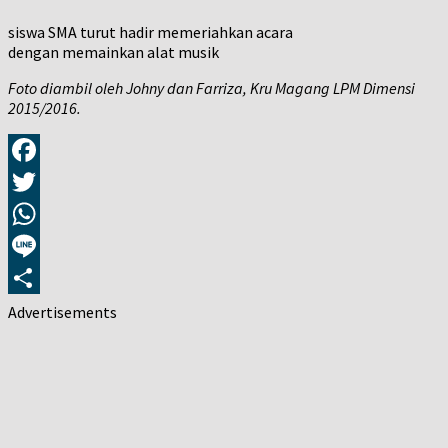
siswa SMA turut hadir memeriahkan acara
dengan memainkan alat musik
Foto diambil oleh Johny dan Farriza, Kru Magang LPM Dimensi
2015/2016.
Facebook
Twitter
WhatsApp
Line
Share
Advertisements