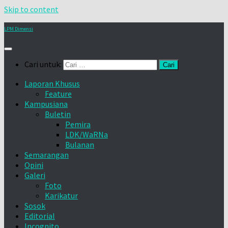
Skip to content
LPM Dimensi
Cari untuk:
Laporan Khusus
Feature
Kampusiana
Buletin
Pemira
LDK/WaRNa
Bulanan
Semarangan
Opini
Galeri
Foto
Karikatur
Sosok
Editorial
Incognito