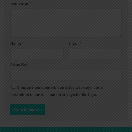
Komentar
*
Nama
*
Email
*
Situs Web
Simpan nama, email, dan situs web saya pada
peramban ini untuk komentar saya berikutnya.