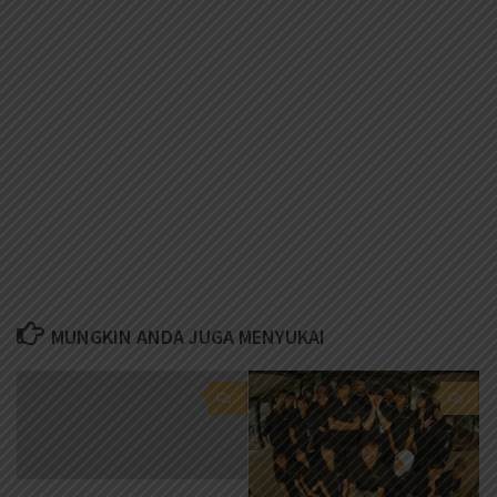
MUNGKIN ANDA JUGA MENYUKAI
0
3